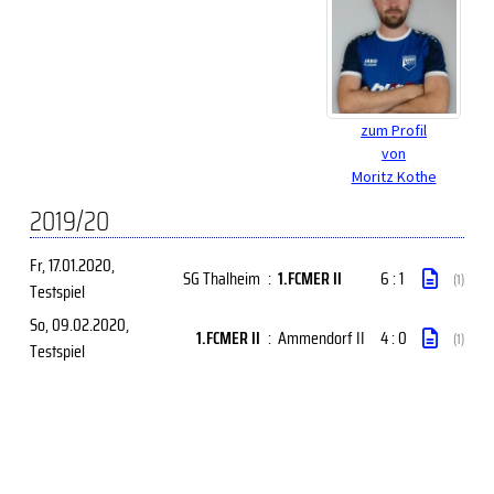
zum Profil
von
Moritz Kothe
2019/20
Fr, 17.01.2020
,
SG Thalheim
:
1.FCMER II
6 : 1
(1)
Testspiel
So, 09.02.2020
,
1.FCMER II
:
Ammendorf II
4 : 0
(1)
Testspiel