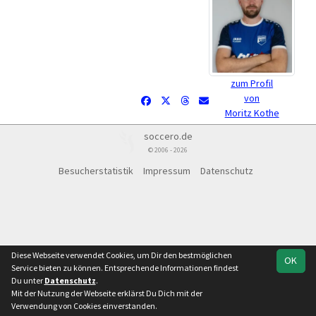
zum Profil
von
Moritz Kothe
soccero.de
© 2006 - 2026
Besucherstatistik
Impressum
Datenschutz
Diese Webseite verwendet Cookies, um Dir den bestmöglichen
OK
Service bieten zu können. Entsprechende Informationen findest
Du unter
Datenschutz
.
Mit der Nutzung der Webseite erklärst Du Dich mit der
Verwendung von Cookies einverstanden.