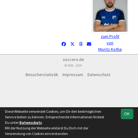
zum Profil
von
Moritz Kothe
soccero.de
© 2006 - 2026
Besucherstatistik
Impressum
Datenschutz
Diese Webseite verwendet Cookies, um Dir den bestmöglichen
OK
Service bieten zu können. Entsprechende Informationen findest
Du unter
Datenschutz
.
Mit der Nutzung der Webseite erklärst Du Dich mit der
Verwendung von Cookies einverstanden.