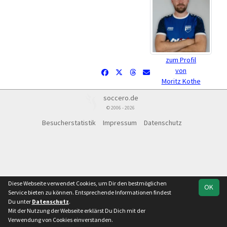
zum Profil
von
Moritz Kothe
soccero.de
© 2006 - 2026
Besucherstatistik
Impressum
Datenschutz
Diese Webseite verwendet Cookies, um Dir den bestmöglichen
OK
Service bieten zu können. Entsprechende Informationen findest
Du unter
Datenschutz
.
Mit der Nutzung der Webseite erklärst Du Dich mit der
Verwendung von Cookies einverstanden.