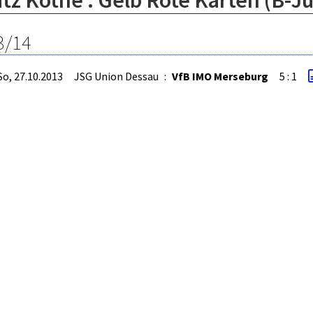
tz Kothe : Gelb Rote Karten (B-J
3/14
So, 27.10.2013
JSG Union Dessau
:
VfB IMO Merseburg
5 : 1