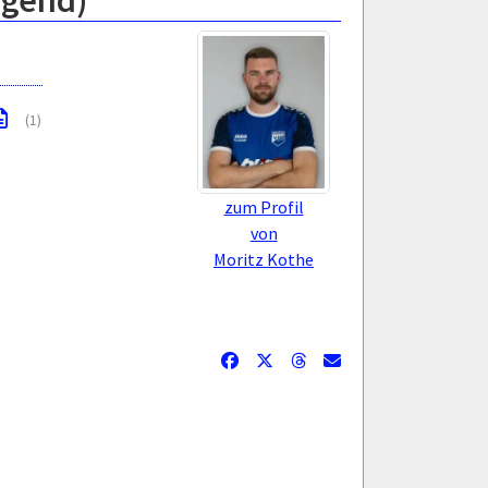
ugend)
(1)
zum Profil
von
Moritz Kothe