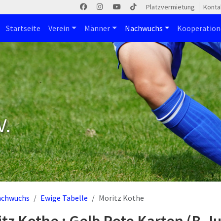
Platzvermietung
Konta
Startseite
Verein
Männer
Nachwuchs
Kooperatio
V.
achwuchs
Ewige Tabelle
Moritz Kothe