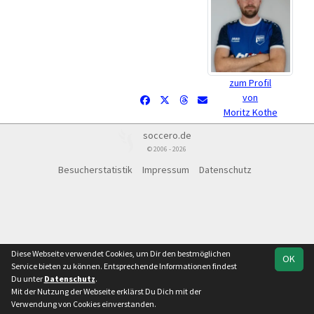
zum Profil
von
Moritz Kothe
soccero.de
© 2006 - 2026
Besucherstatistik
Impressum
Datenschutz
Diese Webseite verwendet Cookies, um Dir den bestmöglichen
OK
Service bieten zu können. Entsprechende Informationen findest
Du unter
Datenschutz
.
Mit der Nutzung der Webseite erklärst Du Dich mit der
Verwendung von Cookies einverstanden.