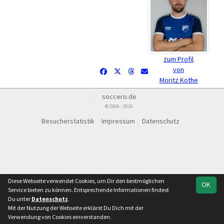
zum Profil
von
Moritz Kothe
soccero.de
© 2006 - 2026
Besucherstatistik
Impressum
Datenschutz
Diese Webseite verwendet Cookies, um Dir den bestmöglichen
OK
Service bieten zu können. Entsprechende Informationen findest
Du unter
Datenschutz
.
Mit der Nutzung der Webseite erklärst Du Dich mit der
Verwendung von Cookies einverstanden.