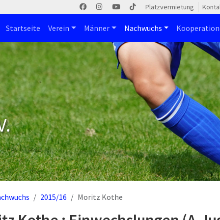
Platzvermietung
Konta
Startseite
Verein
Männer
Nachwuchs
Kooperatio
V.
achwuchs
2015/16
Moritz Kothe