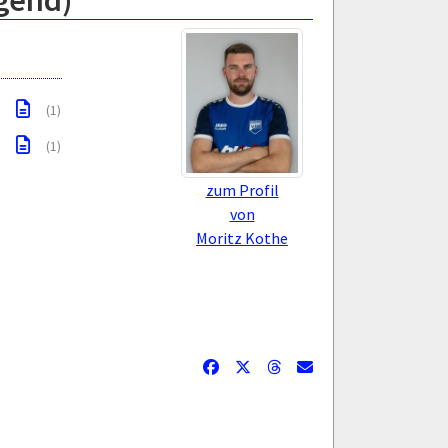
gend)
(1)
(1)
zum Profil
von
Moritz Kothe