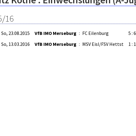
itz Kothe : Einwechslungen (A-Ju
5/16
So, 23.08.2015
VfB IMO Merseburg
:
FC Eilenburg
5 : 6
So, 13.03.2016
VfB IMO Merseburg
:
MSV Eisl/FSV Hettst
1 : 1