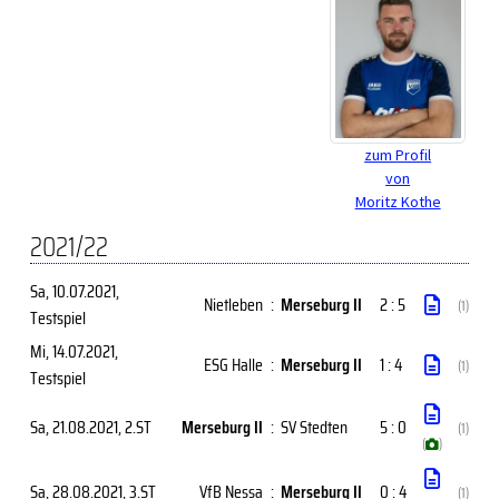
zum Profil
von
Moritz Kothe
2021/22
Sa, 10.07.2021
,
Nietleben
:
Merseburg II
2 : 5
(1)
Testspiel
Mi, 14.07.2021
,
ESG Halle
:
Merseburg II
1 : 4
(1)
Testspiel
Sa, 21.08.2021
, 2.ST
Merseburg II
:
SV Stedten
5 : 0
(1)
(
)
Sa, 28.08.2021
, 3.ST
VfB Nessa
:
Merseburg II
0 : 4
(1)