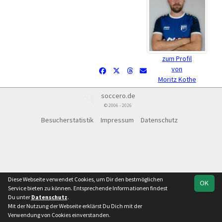
zum Profil
von
Moritz Kothe
soccero.de
© 2006 - 2026
Besucherstatistik
Impressum
Datenschutz
Diese Webseite verwendet Cookies, um Dir den bestmöglichen
OK
Service bieten zu können. Entsprechende Informationen findest
Du unter
Datenschutz
.
Mit der Nutzung der Webseite erklärst Du Dich mit der
Verwendung von Cookies einverstanden.