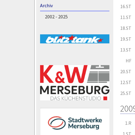
Archiv
16.ST
2002 - 2025
11.ST
18.ST
19.ST
13.ST
HF
20.ST
12.ST
25.ST
200
1.R
1.ST