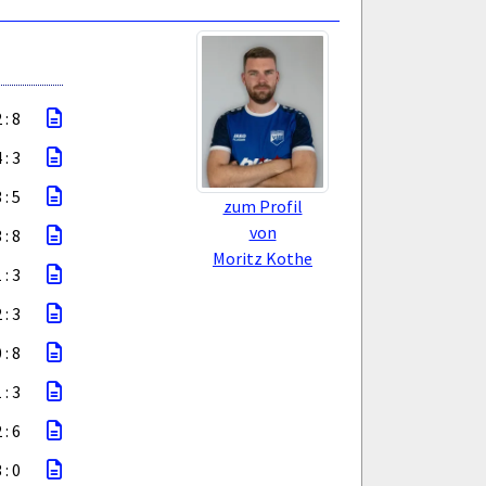
 : 8
 : 3
 : 5
zum Profil
von
 : 8
Moritz Kothe
 : 3
 : 3
 : 8
 : 3
 : 6
 : 0