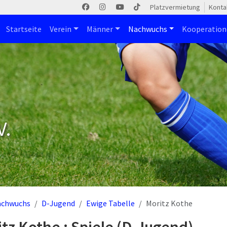
Platzvermietung
Konta
Startseite
Verein
Männer
Nachwuchs
Kooperatio
V.
achwuchs
D-Jugend
Ewige Tabelle
Moritz Kothe