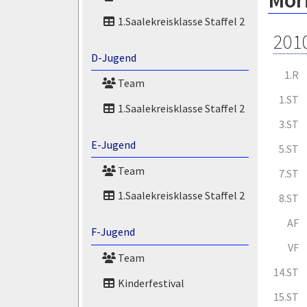
Mori
1.Saalekreisklasse Staffel 2
201
D-Jugend
1.R
Team
1.ST
1.Saalekreisklasse Staffel 2
3.ST
E-Jugend
5.ST
Team
7.ST
1.Saalekreisklasse Staffel 2
8.ST
AF
F-Jugend
VF
Team
14.ST
Kinderfestival
15.ST