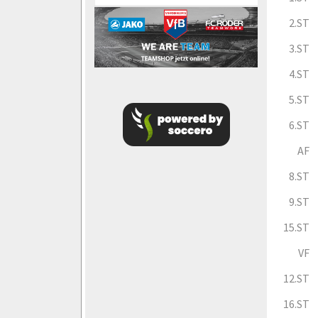
2.ST
3.ST
4.ST
5.ST
6.ST
AF
8.ST
9.ST
15.ST
VF
12.ST
16.ST