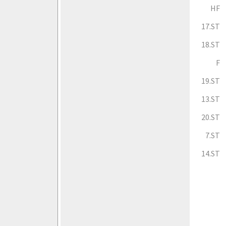
HF
17.ST
18.ST
F
19.ST
13.ST
20.ST
7.ST
14.ST