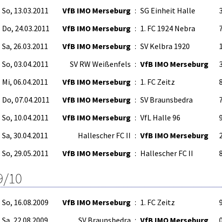
So, 13.03.2011
VfB IMO Merseburg
:
SG Einheit Halle
3
Do, 24.03.2011
VfB IMO Merseburg
:
1. FC 1924 Nebra
7
Sa, 26.03.2011
VfB IMO Merseburg
:
SV Kelbra 1920
1
So, 03.04.2011
SV RW Weißenfels
:
VfB IMO Merseburg
3
Mi, 06.04.2011
VfB IMO Merseburg
:
1. FC Zeitz
8
Do, 07.04.2011
VfB IMO Merseburg
:
SV Braunsbedra
7
So, 10.04.2011
VfB IMO Merseburg
:
VfL Halle 96
9
Sa, 30.04.2011
Hallescher FC II
:
VfB IMO Merseburg
2
So, 29.05.2011
VfB IMO Merseburg
:
Hallescher FC II
8
9/10
So, 16.08.2009
VfB IMO Merseburg
:
1. FC Zeitz
9
Sa, 22.08.2009
SV Braunsbedra
:
VfB IMO Merseburg
0