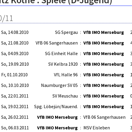
tz Kothe : Spiele (D-Jugend)
0/11
Sa, 14.08.2010
SG Spergau
:
VfB IMO Merseburg
2
Sa, 21.08.2010
VfB 06 Sangerhausen
:
VfB IMO Merseburg
4
Sa, 04.09.2010
SG Einheit Halle
:
VfB IMO Merseburg
3
So, 19.09.2010
SV Kelbra 1920
:
VfB IMO Merseburg
3
Fr, 01.10.2010
VfL Halle 96
:
VfB IMO Merseburg
1
So, 10.10.2010
Naumburger SV 05
:
VfB IMO Merseburg
2
Sa, 22.01.2011
SV Meuschau
:
VfB IMO Merseburg
0
Sa, 19.02.2011
Spg. Löbejün/Nauend.
:
VfB IMO Merseburg
1
Sa, 26.02.2011
VfB IMO Merseburg
:
VfB 06 Sangerhausen
2
So, 06.03.2011
VfB IMO Merseburg
:
MSV Eisleben
3