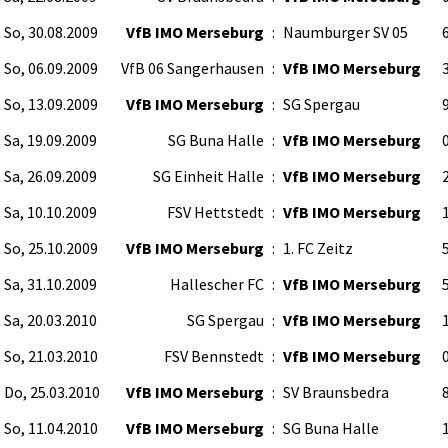
So, 30.08.2009
VfB IMO Merseburg
:
Naumburger SV 05
6
So, 06.09.2009
VfB 06 Sangerhausen
:
VfB IMO Merseburg
3
So, 13.09.2009
VfB IMO Merseburg
:
SG Spergau
9
Sa, 19.09.2009
SG Buna Halle
:
VfB IMO Merseburg
0
Sa, 26.09.2009
SG Einheit Halle
:
VfB IMO Merseburg
2
Sa, 10.10.2009
FSV Hettstedt
:
VfB IMO Merseburg
1
So, 25.10.2009
VfB IMO Merseburg
:
1. FC Zeitz
5
Sa, 31.10.2009
Hallescher FC
:
VfB IMO Merseburg
5
Sa, 20.03.2010
SG Spergau
:
VfB IMO Merseburg
1
So, 21.03.2010
FSV Bennstedt
:
VfB IMO Merseburg
0
Do, 25.03.2010
VfB IMO Merseburg
:
SV Braunsbedra
8
So, 11.04.2010
VfB IMO Merseburg
:
SG Buna Halle
1