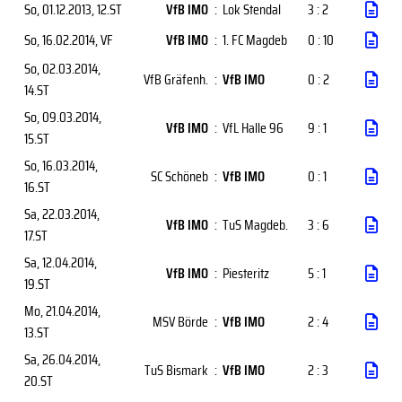
So, 01.12.2013
, 12.ST
VfB IMO
:
Lok Stendal
3 : 2
So, 16.02.2014
, VF
VfB IMO
:
1. FC Magdeb
0 : 10
So, 02.03.2014
,
VfB Gräfenh.
:
VfB IMO
0 : 2
14.ST
So, 09.03.2014
,
VfB IMO
:
VfL Halle 96
9 : 1
15.ST
So, 16.03.2014
,
SC Schöneb
:
VfB IMO
0 : 1
16.ST
Sa, 22.03.2014
,
VfB IMO
:
TuS Magdeb.
3 : 6
17.ST
Sa, 12.04.2014
,
VfB IMO
:
Piesteritz
5 : 1
19.ST
Mo, 21.04.2014
,
MSV Börde
:
VfB IMO
2 : 4
13.ST
Sa, 26.04.2014
,
TuS Bismark
:
VfB IMO
2 : 3
20.ST