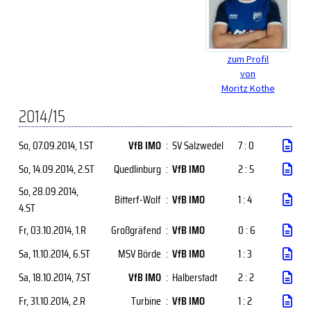
zum Profil
von
Moritz Kothe
2014/15
So, 07.09.2014
, 1.ST
VfB IMO
:
SV Salzwedel
7 : 0
So, 14.09.2014
, 2.ST
Quedlinburg
:
VfB IMO
2 : 5
So, 28.09.2014
,
Bitterf-Wolf
:
VfB IMO
1 : 4
4.ST
Fr, 03.10.2014
, 1.R
Großgräfend
:
VfB IMO
0 : 6
Sa, 11.10.2014
, 6.ST
MSV Börde
:
VfB IMO
1 : 3
Sa, 18.10.2014
, 7.ST
VfB IMO
:
Halberstadt
2 : 2
Fr, 31.10.2014
, 2.R
Turbine
:
VfB IMO
1 : 2