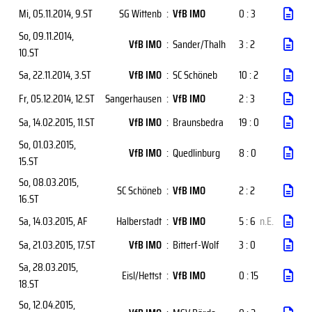
Mi, 05.11.2014
, 9.ST
SG Wittenb
:
VfB IMO
0 : 3
So, 09.11.2014
,
VfB IMO
:
Sander/Thalh
3 : 2
10.ST
Sa, 22.11.2014
, 3.ST
VfB IMO
:
SC Schöneb
10 : 2
Fr, 05.12.2014
, 12.ST
Sangerhausen
:
VfB IMO
2 : 3
Sa, 14.02.2015
, 11.ST
VfB IMO
:
Braunsbedra
19 : 0
So, 01.03.2015
,
VfB IMO
:
Quedlinburg
8 : 0
15.ST
So, 08.03.2015
,
SC Schöneb
:
VfB IMO
2 : 2
16.ST
Sa, 14.03.2015
, AF
Halberstadt
:
VfB IMO
5 : 6
n.E.
Sa, 21.03.2015
, 17.ST
VfB IMO
:
Bitterf-Wolf
3 : 0
Sa, 28.03.2015
,
Eisl/Hettst
:
VfB IMO
0 : 15
18.ST
So, 12.04.2015
,