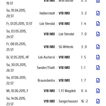
VfB IMO
:
MSV Börde
0 : 2
19.ST
So, 19.04.2015
,
Halberstadt
:
VfB IMO
3 : 2
20.ST
Fr, 01.05.2015
, 13.ST
Lok Stendal
:
VfB IMO
1 : 4
So, 03.05.2015
,
VfB IMO
:
Lok Stendal
7 : 0
24.ST
Fr, 08.05.2015
,
VfB IMO
:
SG Wittenb
3 : 0
25.ST
Di, 12.05.2015
, HF
Lok Aschersl
:
VfB IMO
1 : 5
Sa, 30.05.2015
,
Sander/Thalh
:
VfB IMO
1 : 1
26.ST
So, 07.06.2015
,
Braunsbedra
:
VfB IMO
1 : 7
22.ST
Mi, 10.06.2015
, F
VfB IMO
:
1. FC Magdeb
0 : 4
So, 14.06.2015
,
VfB IMO
:
Sangerhausen
16 : 2
23.ST