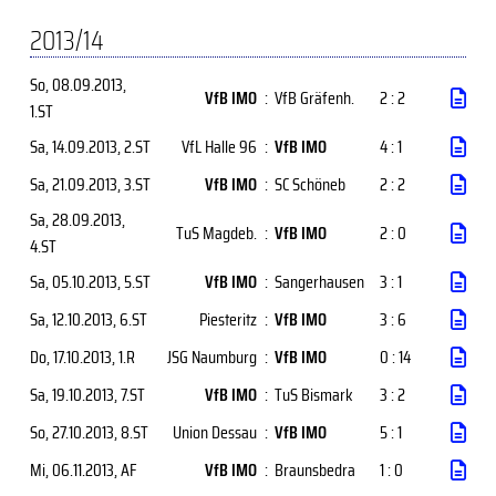
2013/14
So, 08.09.2013
,
VfB IMO
:
VfB Gräfenh.
2 : 2
1.ST
Sa, 14.09.2013
, 2.ST
VfL Halle 96
:
VfB IMO
4 : 1
Sa, 21.09.2013
, 3.ST
VfB IMO
:
SC Schöneb
2 : 2
Sa, 28.09.2013
,
TuS Magdeb.
:
VfB IMO
2 : 0
4.ST
Sa, 05.10.2013
, 5.ST
VfB IMO
:
Sangerhausen
3 : 1
Sa, 12.10.2013
, 6.ST
Piesteritz
:
VfB IMO
3 : 6
Do, 17.10.2013
, 1.R
JSG Naumburg
:
VfB IMO
0 : 14
Sa, 19.10.2013
, 7.ST
VfB IMO
:
TuS Bismark
3 : 2
So, 27.10.2013
, 8.ST
Union Dessau
:
VfB IMO
5 : 1
Mi, 06.11.2013
, AF
VfB IMO
:
Braunsbedra
1 : 0