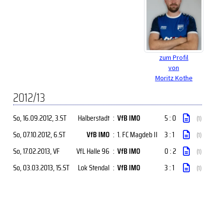
zum Profil
von
Moritz Kothe
2012/13
So, 16.09.2012
, 3.ST
Halberstadt
:
VfB IMO
5 : 0
(1)
So, 07.10.2012
, 6.ST
VfB IMO
:
1. FC Magdeb II
3 : 1
(1)
So, 17.02.2013
, VF
VfL Halle 96
:
VfB IMO
0 : 2
(1)
So, 03.03.2013
, 15.ST
Lok Stendal
:
VfB IMO
3 : 1
(1)