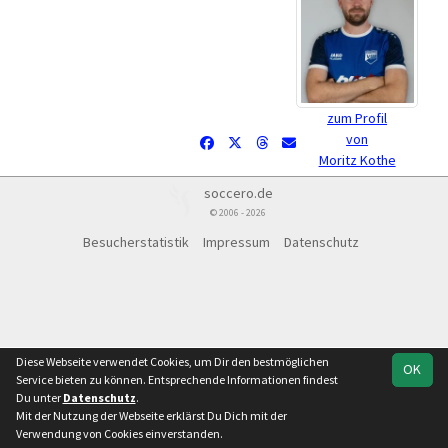
zum Profil
von
Moritz Kothe
soccero.de
© 2006 - 2026
Besucherstatistik
Impressum
Datenschutz
Diese Webseite verwendet Cookies, um Dir den bestmöglichen
OK
Service bieten zu können. Entsprechende Informationen findest
Du unter
Datenschutz
.
Mit der Nutzung der Webseite erklärst Du Dich mit der
Verwendung von Cookies einverstanden.