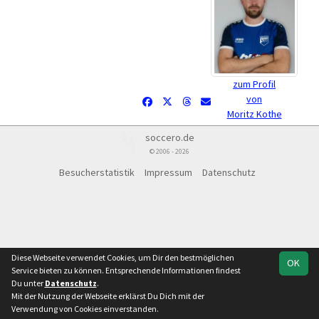
zum Profil
von
Moritz Kothe
soccero.de
© 2006 - 2026
Besucherstatistik
Impressum
Datenschutz
Diese Webseite verwendet Cookies, um Dir den bestmöglichen
OK
Service bieten zu können. Entsprechende Informationen findest
Du unter
Datenschutz
.
Mit der Nutzung der Webseite erklärst Du Dich mit der
Verwendung von Cookies einverstanden.