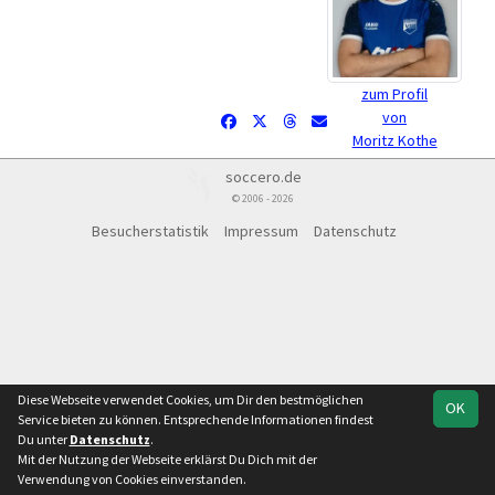
zum Profil
von
Moritz Kothe
soccero.de
© 2006 - 2026
Besucherstatistik
Impressum
Datenschutz
Diese Webseite verwendet Cookies, um Dir den bestmöglichen
OK
Service bieten zu können. Entsprechende Informationen findest
Du unter
Datenschutz
.
Mit der Nutzung der Webseite erklärst Du Dich mit der
Verwendung von Cookies einverstanden.