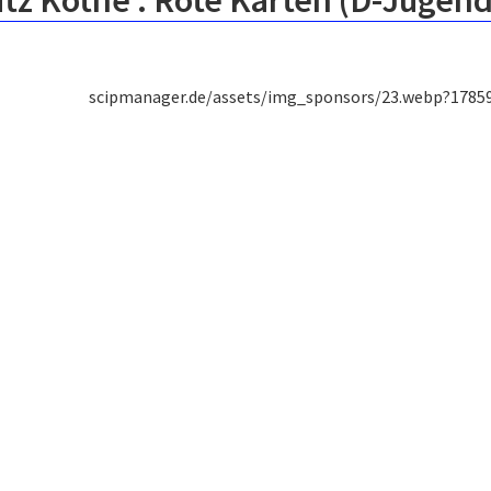
tz Kothe : Rote Karten (D-Jugend
scipmanager.de/assets/img_sponsors/23.webp?1785