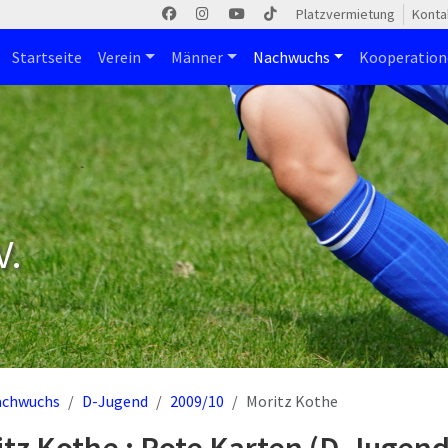
Platzvermietung
Konta
Startseite
Verein
Männer
Nachwuchs
Kooperatio
V.
achwuchs
D-Jugend
2009/10
Moritz Kothe