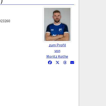
)
923260
zum Profil
von
Moritz Kothe