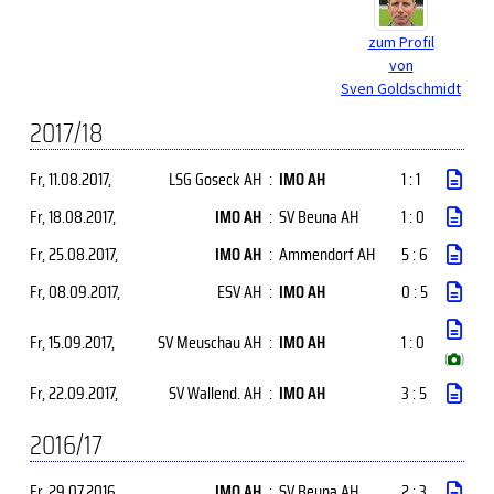
zum Profil
von
Sven Goldschmidt
2017/18
Fr, 11.08.2017
,
LSG Goseck AH
:
IMO AH
1 : 1
Fr, 18.08.2017
,
IMO AH
:
SV Beuna AH
1 : 0
Fr, 25.08.2017
,
IMO AH
:
Ammendorf AH
5 : 6
Fr, 08.09.2017
,
ESV AH
:
IMO AH
0 : 5
Fr, 15.09.2017
,
SV Meuschau AH
:
IMO AH
1 : 0
(
)
Fr, 22.09.2017
,
SV Wallend. AH
:
IMO AH
3 : 5
2016/17
Fr, 29.07.2016
,
IMO AH
:
SV Beuna AH
2 : 3