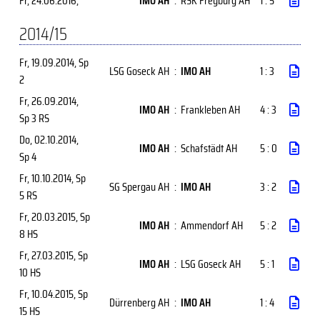
Fr, 24.06.2016
,
IMO AH
:
RSK Freyburg AH
1 : 5
2014/15
Fr, 19.09.2014
, Sp
LSG Goseck AH
:
IMO AH
1 : 3
2
Fr, 26.09.2014
,
IMO AH
:
Frankleben AH
4 : 3
Sp 3 RS
Do, 02.10.2014
,
IMO AH
:
Schafstädt AH
5 : 0
Sp 4
Fr, 10.10.2014
, Sp
SG Spergau AH
:
IMO AH
3 : 2
5 RS
Fr, 20.03.2015
, Sp
IMO AH
:
Ammendorf AH
5 : 2
8 HS
Fr, 27.03.2015
, Sp
IMO AH
:
LSG Goseck AH
5 : 1
10 HS
Fr, 10.04.2015
, Sp
Dürrenberg AH
:
IMO AH
1 : 4
15 HS