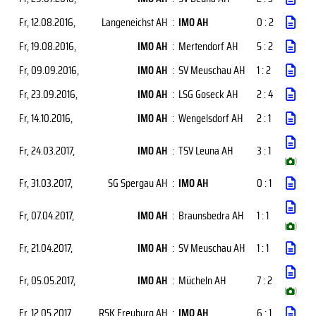
Fr, 12.08.2016
,
Langeneichst AH
:
IMO AH
0 : 2
Fr, 19.08.2016
,
IMO AH
:
Mertendorf AH
5 : 2
Fr, 09.09.2016
,
IMO AH
:
SV Meuschau AH
1 : 2
Fr, 23.09.2016
,
IMO AH
:
LSG Goseck AH
2 : 4
Fr, 14.10.2016
,
IMO AH
:
Wengelsdorf AH
2 : 1
Fr, 24.03.2017
,
IMO AH
:
TSV Leuna AH
3 : 1
(
)
Fr, 31.03.2017
,
SG Spergau AH
:
IMO AH
0 : 1
Fr, 07.04.2017
,
IMO AH
:
Braunsbedra AH
1 : 1
(
)
Fr, 21.04.2017
,
IMO AH
:
SV Meuschau AH
1 : 1
Fr, 05.05.2017
,
IMO AH
:
Mücheln AH
7 : 2
(
)
Fr, 12.05.2017
,
RSK Freyburg AH
:
IMO AH
6 : 1