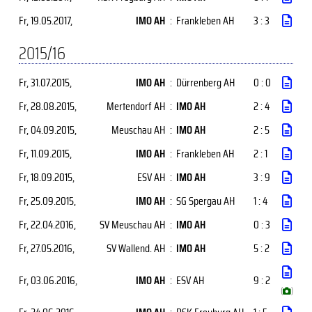
Fr, 19.05.2017
,
IMO AH
:
Frankleben AH
3 : 3
2015/16
Fr, 31.07.2015
,
IMO AH
:
Dürrenberg AH
0 : 0
Fr, 28.08.2015
,
Mertendorf AH
:
IMO AH
2 : 4
Fr, 04.09.2015
,
Meuschau AH
:
IMO AH
2 : 5
Fr, 11.09.2015
,
IMO AH
:
Frankleben AH
2 : 1
Fr, 18.09.2015
,
ESV AH
:
IMO AH
3 : 9
Fr, 25.09.2015
,
IMO AH
:
SG Spergau AH
1 : 4
Fr, 22.04.2016
,
SV Meuschau AH
:
IMO AH
0 : 3
Fr, 27.05.2016
,
SV Wallend. AH
:
IMO AH
5 : 2
Fr, 03.06.2016
,
IMO AH
:
ESV AH
9 : 2
(
)