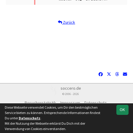
Zurück
soccero.de
© 2006 - 2026
Besucherstatistik
Impressum
Datenschutz
Diese Webseite verwendet Cookies, um Dir den bestmöglichen
OK
Service bieten zu können. Entsprechende Informationen findest
Du unter
Datenschutz
.
Mit der Nutzung der Webseite erklärst Du Dich mit der
Team
Spielplan
Statistik
Verwendung von Cookies einverstanden.