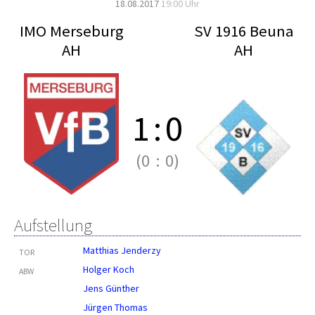
18.08.2017
19:00 Uhr
IMO Merseburg
SV 1916 Beuna
AH
AH
1
:
0
(0
:
0)
Aufstellung
Matthias Jenderzy
TOR
Holger Koch
ABW
Jens Günther
Jürgen Thomas