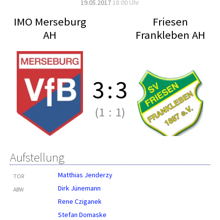
19.05.2017
18:00 Uhr
IMO Merseburg
Friesen
AH
Frankleben AH
3
:
3
(1
:
1)
Aufstellung
Matthias Jenderzy
TOR
Dirk Jünemann
ABW
Rene Cziganek
Stefan Domaske