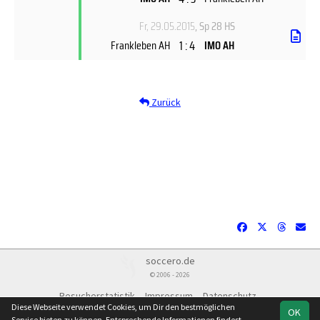
Fr, 29.05.2015
, Sp 28 HS
1 : 4
Frankleben AH
IMO AH
Zurück
soccero.de
© 2006 - 2026
Besucherstatistik
Impressum
Datenschutz
Diese Webseite verwendet Cookies, um Dir den bestmöglichen
OK
Service bieten zu können. Entsprechende Informationen findest