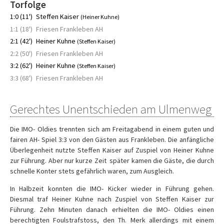
Torfolge
1:0 (11')
Steffen Kaiser
(Heiner Kuhne)
1:1 (18')
Friesen Frankleben AH
2:1 (42')
Heiner Kuhne
(Steffen Kaiser)
2:2 (50')
Friesen Frankleben AH
3:2 (62')
Heiner Kuhne
(Steffen Kaiser)
3:3 (68')
Friesen Frankleben AH
Gerechtes Unentschieden am Ulmenweg
Die IMO- Oldies trennten sich am Freitagabend in einem guten und
fairen AH- Spiel 3:3 von den Gästen aus Frankleben. Die anfängliche
Überlegenheit nutzte Steffen Kaiser auf Zuspiel von Heiner Kuhne
zur Führung. Aber nur kurze Zeit später kamen die Gäste, die durch
schnelle Konter stets gefährlich waren, zum Ausgleich.
In Halbzeit konnten die IMO- Kicker wieder in Führung gehen.
Diesmal traf Heiner Kuhne nach Zuspiel von Steffen Kaiser zur
Führung. Zehn Minuten danach erhielten die IMO- Oldies einen
berechtigten Foulstrafstoss, den Th. Merk allerdings mit einem