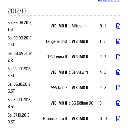
2012/13
So, 26.08.2012
,
VfB IMO II
:
Mücheln
8 : 1
1.ST
So, 02.09.2012
,
Langeneichst
:
VfB IMO II
1 : 3
2.ST
Sa, 08.09.2012
,
TSV Leuna II
:
VfB IMO II
2 : 3
2.R
Sa, 15.09.2012
,
VfB IMO II
:
Sennewitz
4 : 2
3.ST
Sa, 06.10.2012
,
SSV Neutz
:
VfB IMO II
2 : 2
6.ST
Sa, 20.10.2012
,
VfB IMO II
:
SG Dölbau 90
3 : 1
8.ST
Sa, 27.10.2012
,
Braunsbedra II
:
VfB IMO II
0 : 0
9.ST