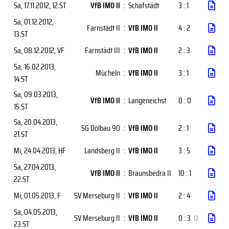
Sa, 17.11.2012
, 12.ST
VfB IMO II
:
Schafstädt
3 : 1
Sa, 01.12.2012
,
Farnstädt II
:
VfB IMO II
4 : 2
13.ST
Sa, 08.12.2012
, VF
Farnstädt III
:
VfB IMO II
2 : 3
Sa, 16.02.2013
,
Mücheln
:
VfB IMO II
3 : 1
14.ST
Sa, 09.03.2013
,
VfB IMO II
:
Langeneichst
0 : 0
15.ST
Sa, 20.04.2013
,
SG Dölbau 90
:
VfB IMO II
2 : 1
21.ST
Mi, 24.04.2013
, HF
Landsberg II
:
VfB IMO II
3 : 5
Sa, 27.04.2013
,
VfB IMO II
:
Braunsbedra II
10 : 1
22.ST
Mi, 01.05.2013
, F
SV Merseburg II
:
VfB IMO II
2 : 4
Sa, 04.05.2013
,
SV Merseburg II
:
VfB IMO II
0 : 3
U
23.ST