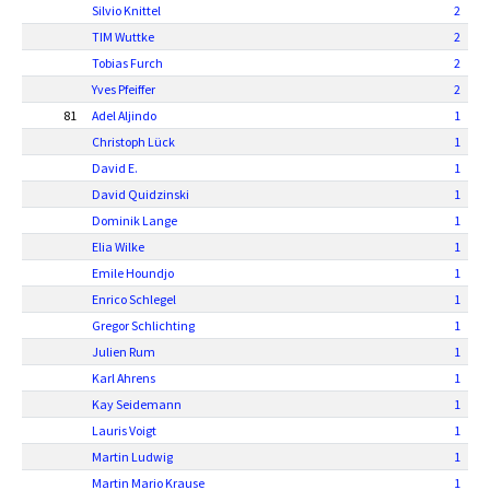
Silvio Knittel
2
TIM Wuttke
2
Tobias Furch
2
Yves Pfeiffer
2
81
Adel Aljindo
1
Christoph Lück
1
David E.
1
David Quidzinski
1
Dominik Lange
1
Elia Wilke
1
Emile Houndjo
1
Enrico Schlegel
1
Gregor Schlichting
1
Julien Rum
1
Karl Ahrens
1
Kay Seidemann
1
Lauris Voigt
1
Martin Ludwig
1
Martin Mario Krause
1