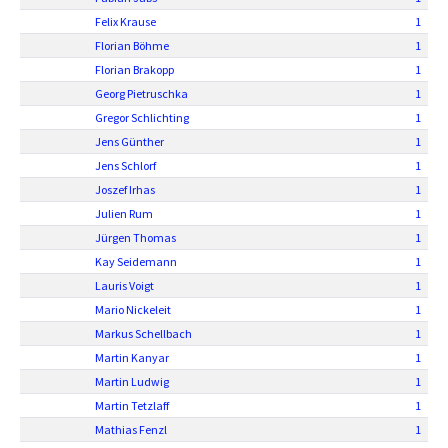
Felix Krause
1
Florian Böhme
1
Florian Brakopp
1
Georg Pietruschka
1
Gregor Schlichting
1
Jens Günther
1
Jens Schlorf
1
Joszef Irhas
1
Julien Rum
1
Jürgen Thomas
1
Kay Seidemann
1
Lauris Voigt
1
Mario Nickeleit
1
Markus Schellbach
1
Martin Kanyar
1
Martin Ludwig
1
Martin Tetzlaff
1
Mathias Fenzl
1