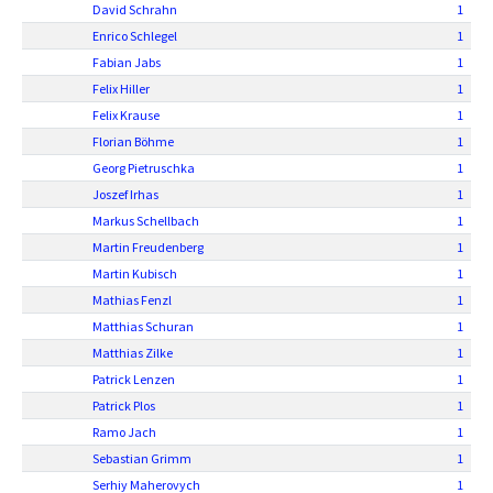
David Schrahn
1
Enrico Schlegel
1
Fabian Jabs
1
Felix Hiller
1
Felix Krause
1
Florian Böhme
1
Georg Pietruschka
1
Joszef Irhas
1
Markus Schellbach
1
Martin Freudenberg
1
Martin Kubisch
1
Mathias Fenzl
1
Matthias Schuran
1
Matthias Zilke
1
Patrick Lenzen
1
Patrick Plos
1
Ramo Jach
1
Sebastian Grimm
1
Serhiy Maherovych
1