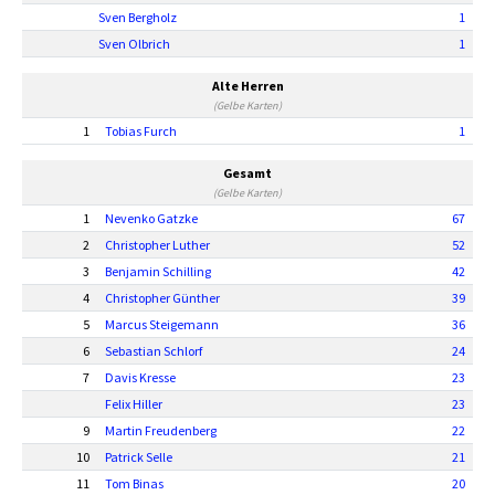
Sven Bergholz
1
Sven Olbrich
1
Alte Herren
(Gelbe Karten)
1
Tobias Furch
1
Gesamt
(Gelbe Karten)
1
Nevenko Gatzke
67
2
Christopher Luther
52
3
Benjamin Schilling
42
4
Christopher Günther
39
5
Marcus Steigemann
36
6
Sebastian Schlorf
24
7
Davis Kresse
23
Felix Hiller
23
9
Martin Freudenberg
22
10
Patrick Selle
21
11
Tom Binas
20