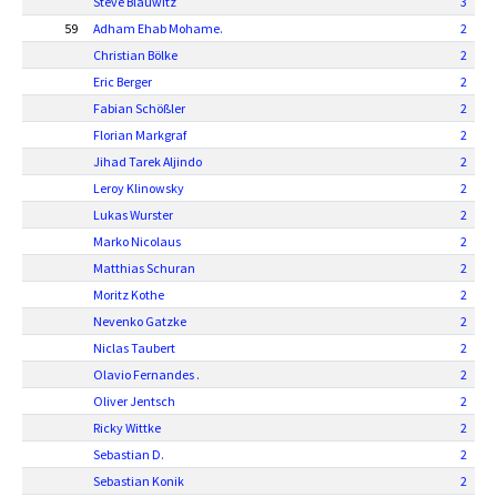
Steve Blauwitz
3
59
Adham Ehab Mohame.
2
Christian Bölke
2
Eric Berger
2
Fabian Schößler
2
Florian Markgraf
2
Jihad Tarek Aljindo
2
Leroy Klinowsky
2
Lukas Wurster
2
Marko Nicolaus
2
Matthias Schuran
2
Moritz Kothe
2
Nevenko Gatzke
2
Niclas Taubert
2
Olavio Fernandes .
2
Oliver Jentsch
2
Ricky Wittke
2
Sebastian D.
2
Sebastian Konik
2