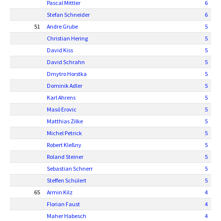
Pascal Mittler
6
Stefan Schneider
6
51
Andre Grube
5
Christian Hering
5
David Kiss
5
David Schrahn
5
Dmytro Horstka
5
Dominik Adler
5
Karl Ahrens
5
Masó Erovic
5
Matthias Zilke
5
Michel Petrick
5
Robert Kleßny
5
Roland Steiner
5
Sebastian Schnerr
5
Steffen Schülert
5
65
Armin Kilz
4
Florian Faust
4
Maher Habesch
4