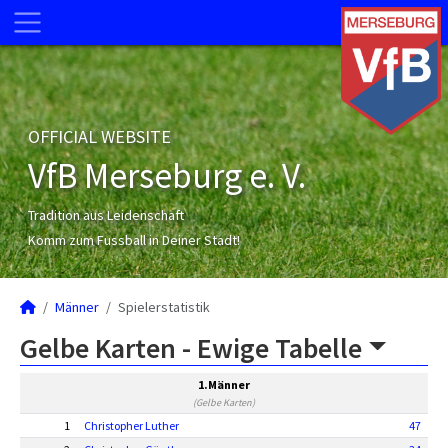
OFFICIAL WEBSITE
VfB Merseburg e. V.
Tradition aus Leidenschaft
Komm zum Fussball in Deiner Stadt!
Männer
Spielerstatistik
Gelbe Karten -
Ewige Tabelle
1.Männer
(Gelbe Karten)
1
Christopher Luther
47