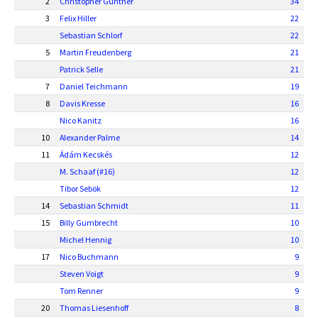
2
Christopher Günther
34
3
Felix Hiller
22
Sebastian Schlorf
22
5
Martin Freudenberg
21
Patrick Selle
21
7
Daniel Teichmann
19
8
Davis Kresse
16
Nico Kanitz
16
10
Alexander Palme
14
11
Ádám Kecskés
12
M. Schaaf (#16)
12
Tibor Sebök
12
14
Sebastian Schmidt
11
15
Billy Gumbrecht
10
Michel Hennig
10
17
Nico Buchmann
9
Steven Voigt
9
Tom Renner
9
20
Thomas Liesenhoff
8