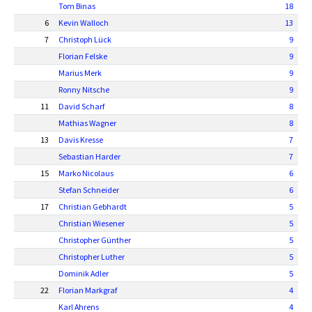
Tom Binas
18
6
Kevin Walloch
13
7
Christoph Lück
9
Florian Felske
9
Marius Merk
9
Ronny Nitsche
9
11
David Scharf
8
Mathias Wagner
8
13
Davis Kresse
7
Sebastian Harder
7
15
Marko Nicolaus
6
Stefan Schneider
6
17
Christian Gebhardt
5
Christian Wiesener
5
Christopher Günther
5
Christopher Luther
5
Dominik Adler
5
22
Florian Markgraf
4
Karl Ahrens
4