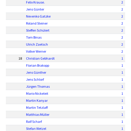
Felix Krause.
2
Jens Günter
2
Nevenko Gatzke
2
Roland Steiner
2
Steffen Schülert
2
Tom Binas
2
Ulrich Zaetsch
2
Volker Werner
2
18
Christian Gebhardt
1
Florian Brakopp
1
Jens Günther
1
Jens Schlorf
1
Jürgen Thomas
1
Mario Nickeleit
1
Martin Kanyar
1
Martin Tetzlaff
1
Matthias Müller
1
Ralf Scharf
1
Stefan Wetzel
1