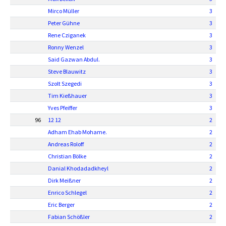
Mirco Müller
3
Peter Gühne
3
Rene Cziganek
3
Ronny Wenzel
3
Said Gazwan Abdul.
3
Steve Blauwitz
3
Szolt Szegedi
3
Tim Kießhauer
3
Yves Pfeiffer
3
96
12 12
2
Adham Ehab Mohame.
2
Andreas Roloff
2
Christian Bölke
2
Danial Khodadadkheyl
2
Dirk Meißner
2
Enrico Schlegel
2
Eric Berger
2
Fabian Schößler
2