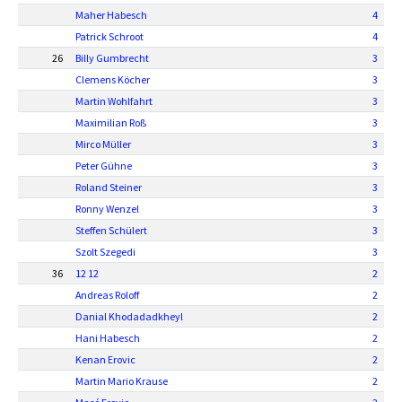
Maher Habesch
4
Patrick Schroot
4
26
Billy Gumbrecht
3
Clemens Köcher
3
Martin Wohlfahrt
3
Maximilian Roß
3
Mirco Müller
3
Peter Gühne
3
Roland Steiner
3
Ronny Wenzel
3
Steffen Schülert
3
Szolt Szegedi
3
36
12 12
2
Andreas Roloff
2
Danial Khodadadkheyl
2
Hani Habesch
2
Kenan Erovic
2
Martin Mario Krause
2