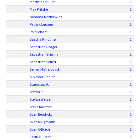
Matthias Müller
1
Max Pritzke
1
Nicolas Luczkiewicz
1
Patrick Lenzen
1
Ralf Scharf
1
Sascha Kindling
1
Sebastian Dräger
1
Sebastian Grimm
1
Sebastian Seifert
1
Serhiy Maherovych
1
Silvester Fiedler
1
Stanislaw R.
1
Stefan R.
1
Stefan Wetzel
1
Steve Rolleder
1
Sven Bergholz
1
Sven Klugmann
1
Sven Olbrich
1
Tarik Al-Jorafi
1