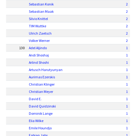
Sebastian Konik
2
Sebastian Maak
2
Silvio Knittel
2
TIM Wuttke
2
Ulrich Zaetsch
2
Volker Werner
2
130
Adel Aljindo
1
Andi Shoshaj
1
Arlind Shoshi
1
Artusch Harutyunyan
1
Aurimas Ezerskis
1
Christian Klinger
1
Christian Meyer
1
David E.
1
David Quidzinski
1
Dominik Lange
1
Elia Wilke
1
Emile Houndjo
1
Fabian Jabs
1