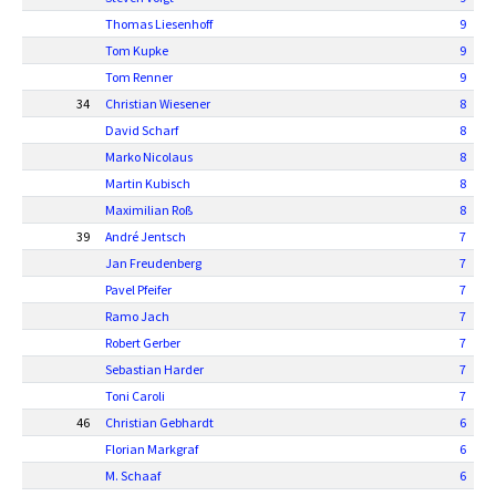
Thomas Liesenhoff
9
Tom Kupke
9
Tom Renner
9
34
Christian Wiesener
8
David Scharf
8
Marko Nicolaus
8
Martin Kubisch
8
Maximilian Roß
8
39
André Jentsch
7
Jan Freudenberg
7
Pavel Pfeifer
7
Ramo Jach
7
Robert Gerber
7
Sebastian Harder
7
Toni Caroli
7
46
Christian Gebhardt
6
Florian Markgraf
6
M. Schaaf
6