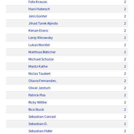
Felix Krause.
2
Hani Habesch
2
Jens Günter
2
Jihad Tarek Aljindo
2
Kenan Erovic
2
Leroy Klinowsky
2
Lukas Wurster
2
Matthias Böttcher
2
Michael Schulze
2
Moritz Kothe
2
Niclas Taubert
2
Olavio Fernandes .
2
Oliver Jentsch
2
Patrick Plos
2
Ricky Wittke
2
Rico Stuck
2
Sebastian Conrad
2
Sebastian D.
2
Sebastian Hofer
2