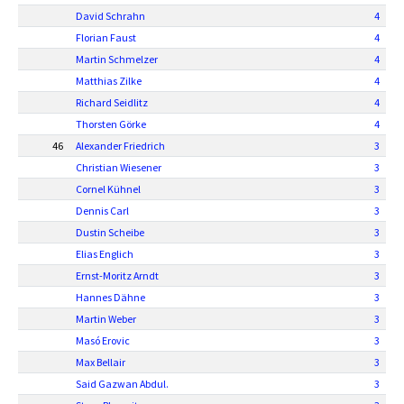
David Schrahn
4
Florian Faust
4
Martin Schmelzer
4
Matthias Zilke
4
Richard Seidlitz
4
Thorsten Görke
4
46
Alexander Friedrich
3
Christian Wiesener
3
Cornel Kühnel
3
Dennis Carl
3
Dustin Scheibe
3
Elias Englich
3
Ernst-Moritz Arndt
3
Hannes Dähne
3
Martin Weber
3
Masó Erovic
3
Max Bellair
3
Said Gazwan Abdul.
3