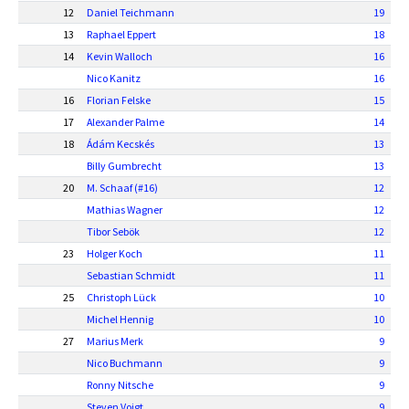
12
Daniel Teichmann
19
13
Raphael Eppert
18
14
Kevin Walloch
16
Nico Kanitz
16
16
Florian Felske
15
17
Alexander Palme
14
18
Ádám Kecskés
13
Billy Gumbrecht
13
20
M. Schaaf (#16)
12
Mathias Wagner
12
Tibor Sebök
12
23
Holger Koch
11
Sebastian Schmidt
11
25
Christoph Lück
10
Michel Hennig
10
27
Marius Merk
9
Nico Buchmann
9
Ronny Nitsche
9
Steven Voigt
9