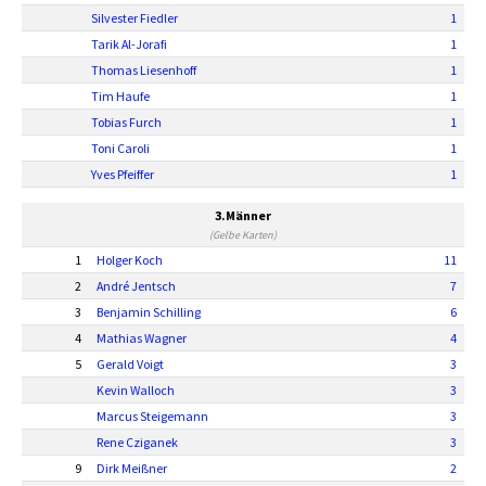
Silvester Fiedler
1
Tarik Al-Jorafi
1
Thomas Liesenhoff
1
Tim Haufe
1
Tobias Furch
1
Toni Caroli
1
Yves Pfeiffer
1
3.Männer
(Gelbe Karten)
1
Holger Koch
11
2
André Jentsch
7
3
Benjamin Schilling
6
4
Mathias Wagner
4
5
Gerald Voigt
3
Kevin Walloch
3
Marcus Steigemann
3
Rene Cziganek
3
9
Dirk Meißner
2