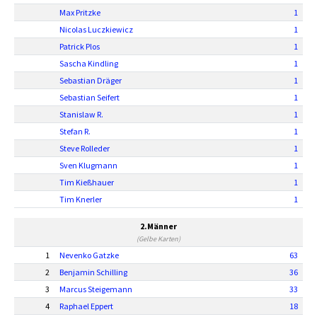
Max Pritzke
1
Nicolas Luczkiewicz
1
Patrick Plos
1
Sascha Kindling
1
Sebastian Dräger
1
Sebastian Seifert
1
Stanislaw R.
1
Stefan R.
1
Steve Rolleder
1
Sven Klugmann
1
Tim Kießhauer
1
Tim Knerler
1
2.Männer
(Gelbe Karten)
1
Nevenko Gatzke
63
2
Benjamin Schilling
36
3
Marcus Steigemann
33
4
Raphael Eppert
18