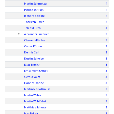
Martin Schmelzer
4
Patrick Schroot
4
Richard Seidlitz
4
Thorsten Görke
4
Tobias Furch
4
73
Alexander Friedrich
3
Clemens Köcher
3
Cornel Kühnel
3
Dennis Carl
3
Dustin Scheibe
3
Elias Englich
3
Ernst-Moritz Arndt
3
Gerald Voigt
3
Hannes Dähne
3
Martin Mario Krause
3
Martin Weber
3
Martin Wohlfahrt
3
Matthias Schuran
3
Max Bellair
3