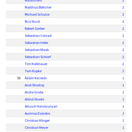
Masó Erovic
2
Matthias Böttcher
2
Michael Schulze
2
Rico Stuck
2
Robert Gerber
2
Sebastian Conrad
2
Sebastian Hofer
2
Sebastian Maak
2
Sebastian Schlorf
2
Tim Kießhauer
2
Tom Kupke
2
53
Ádám Kecskés
1
Andi Shoshaj
1
Andre Grube
1
Arlind Shoshi
1
Artusch Harutyunyan
1
Aurimas Ezerskis
1
Christian Klinger
1
Christian Meyer
1