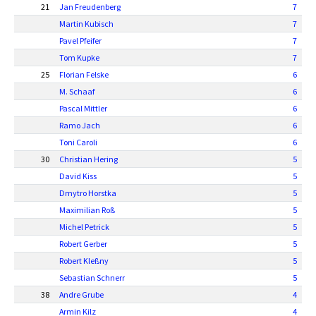
21
Jan Freudenberg
7
Martin Kubisch
7
Pavel Pfeifer
7
Tom Kupke
7
25
Florian Felske
6
M. Schaaf
6
Pascal Mittler
6
Ramo Jach
6
Toni Caroli
6
30
Christian Hering
5
David Kiss
5
Dmytro Horstka
5
Maximilian Roß
5
Michel Petrick
5
Robert Gerber
5
Robert Kleßny
5
Sebastian Schnerr
5
38
Andre Grube
4
Armin Kilz
4