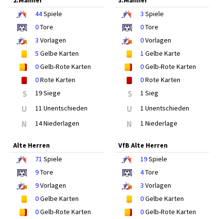
2.Männer
3.Männer
44
Spiele
3
Spiele
0
Tore
0
Tore
3
Vorlagen
0
Vorlagen
5
Gelbe Karten
1
Gelbe Karte
0
Gelb-Rote Karten
0
Gelb-Rote Karten
0
Rote Karten
0
Rote Karten
S
19 Siege
S
1 Sieg
U
11 Unentschieden
U
1 Unentschieden
N
14 Niederlagen
N
1 Niederlage
Alte Herren
VfB Alte Herren
71
Spiele
19
Spiele
9
Tore
4
Tore
9
Vorlagen
3
Vorlagen
0
Gelbe Karten
0
Gelbe Karten
0
Gelb-Rote Karten
0
Gelb-Rote Karten