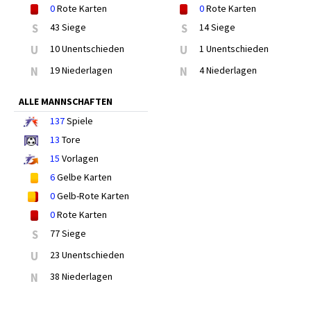
0
Rote Karten
0
Rote Karten
S
43 Siege
S
14 Siege
U
10 Unentschieden
U
1 Unentschieden
N
19 Niederlagen
N
4 Niederlagen
ALLE MANNSCHAFTEN
137
Spiele
13
Tore
15
Vorlagen
6
Gelbe Karten
0
Gelb-Rote Karten
0
Rote Karten
S
77 Siege
U
23 Unentschieden
N
38 Niederlagen