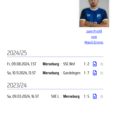
zum Profil
von
Masó Erovic
2024/25
Fr, 09.08.2024
, 1.ST
Merseburg
:
SSC Wsf
1 : 2
(1)
So, 10.11.2024
, 13.ST
Merseburg
:
Gardelegen
1 : 7
(1)
2023/24
Sa, 09.03.2024
, 16.ST
SVE L
:
Merseburg
1 : 5
(1)