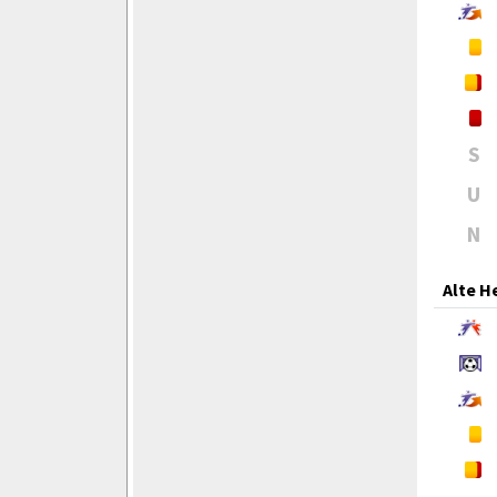
S
U
N
Alte H