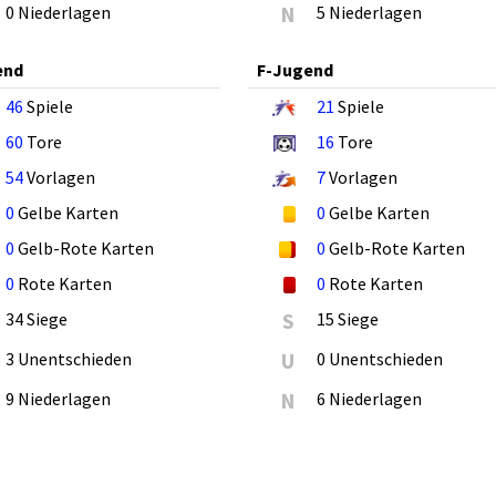
0 Niederlagen
N
5 Niederlagen
end
F-Jugend
46
Spiele
21
Spiele
60
Tore
16
Tore
54
Vorlagen
7
Vorlagen
0
Gelbe Karten
0
Gelbe Karten
0
Gelb-Rote Karten
0
Gelb-Rote Karten
0
Rote Karten
0
Rote Karten
34 Siege
S
15 Siege
3 Unentschieden
U
0 Unentschieden
9 Niederlagen
N
6 Niederlagen