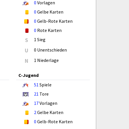
0
Vorlagen
0
Gelbe Karten
0
Gelb-Rote Karten
0
Rote Karten
S
1 Sieg
U
0 Unentschieden
N
1 Niederlage
C-Jugend
51
Spiele
21
Tore
17
Vorlagen
2
Gelbe Karten
0
Gelb-Rote Karten