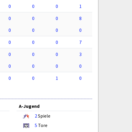
0
0
0
1
0
0
0
8
0
0
0
0
0
0
0
7
0
0
0
3
0
0
0
0
0
0
1
0
A-Jugend
2
Spiele
5
Tore