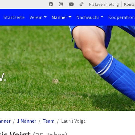
Platzvermietung
Konta
Startseite
Verein
Männer
Nachwuchs
Kooperatio
V.
änner
1.Männer
Team
Lauris Voigt