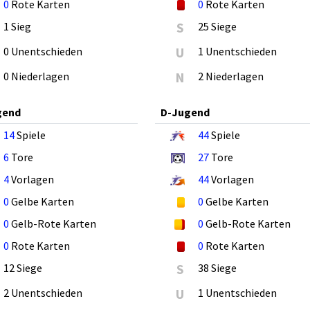
0
Rote Karten
0
Rote Karten
1 Sieg
S
25 Siege
0 Unentschieden
U
1 Unentschieden
0 Niederlagen
N
2 Niederlagen
gend
D-Jugend
14
Spiele
44
Spiele
6
Tore
27
Tore
4
Vorlagen
44
Vorlagen
0
Gelbe Karten
0
Gelbe Karten
0
Gelb-Rote Karten
0
Gelb-Rote Karten
0
Rote Karten
0
Rote Karten
12 Siege
S
38 Siege
2 Unentschieden
U
1 Unentschieden