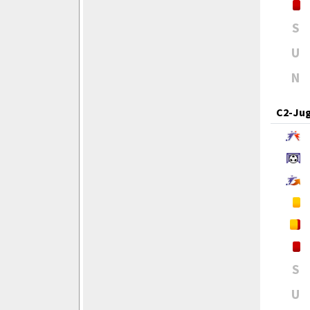
S
U
N
C2-Ju
S
U