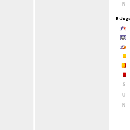
N
E-Jug
S
U
N