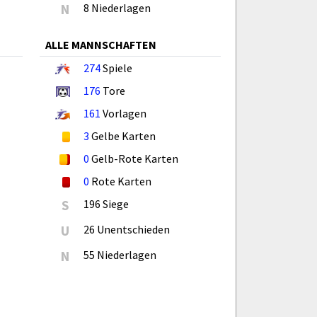
N
8 Niederlagen
ALLE MANNSCHAFTEN
274
Spiele
176
Tore
161
Vorlagen
3
Gelbe Karten
0
Gelb-Rote Karten
0
Rote Karten
S
196 Siege
U
26 Unentschieden
N
55 Niederlagen