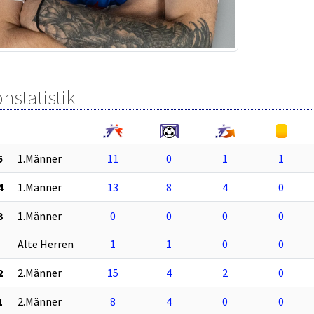
nstatistik
5
1.Männer
11
0
1
1
4
1.Männer
13
8
4
0
3
1.Männer
0
0
0
0
Alte Herren
1
1
0
0
2
2.Männer
15
4
2
0
1
2.Männer
8
4
0
0