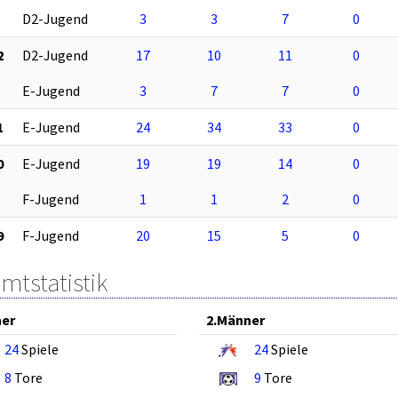
D2-Jugend
3
3
7
0
2
D2-Jugend
17
10
11
0
E-Jugend
3
7
7
0
1
E-Jugend
24
34
33
0
0
E-Jugend
19
19
14
0
F-Jugend
1
1
2
0
9
F-Jugend
20
15
5
0
mtstatistik
ner
2.Männer
24
Spiele
24
Spiele
8
Tore
9
Tore