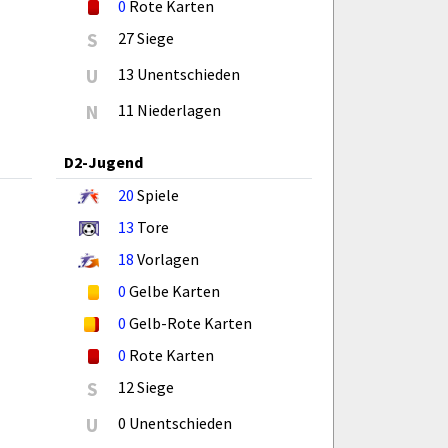
0
Rote Karten
S
27 Siege
U
13 Unentschieden
N
11 Niederlagen
D2-Jugend
20
Spiele
13
Tore
18
Vorlagen
0
Gelbe Karten
0
Gelb-Rote Karten
0
Rote Karten
S
12 Siege
U
0 Unentschieden