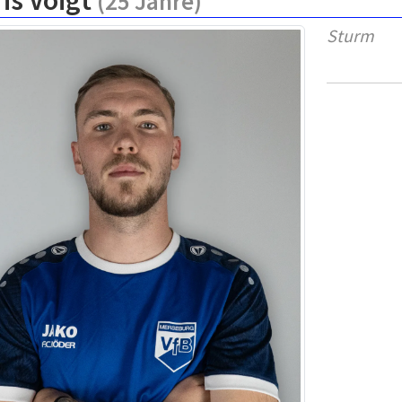
is Voigt
(25 Jahre)
Sturm