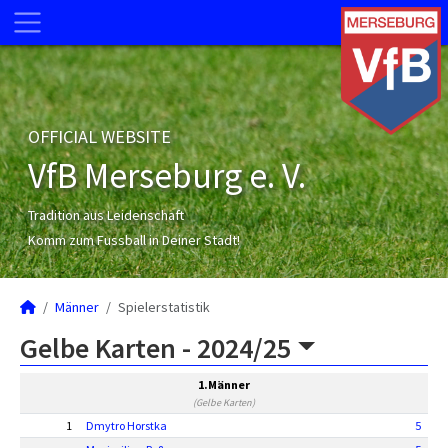
OFFICIAL WEBSITE
VfB Merseburg e. V.
Tradition aus Leidenschaft
Komm zum Fussball in Deiner Stadt!
Männer
Spielerstatistik
Gelbe Karten -
2024/25
1.Männer
(Gelbe Karten)
1
Dmytro Horstka
5