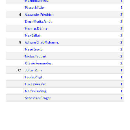
Maximilian Roß
5
Pascal Mittler
5
4
Alexander Friedrich
3
Ernst-Moritz Arndt
3
Hannes Dähne
3
Max Bellair
3
8
Adham Ehab Mohame.
2
Masó Erovic
2
Niclas Taubert
2
Olavio Fernandes .
2
12
Julien Rum
1
Lauris Voigt
1
Lukas Wurster
1
Martin Ludwig
1
Sebastian Dräger
1