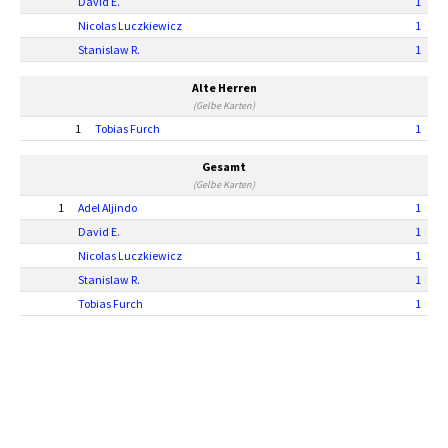
David E.
1
Nicolas Luczkiewicz
1
Stanislaw R.
1
Alte Herren
(Gelbe Karten)
1
Tobias Furch
1
Gesamt
(Gelbe Karten)
1
Adel Aljindo
1
David E.
1
Nicolas Luczkiewicz
1
Stanislaw R.
1
Tobias Furch
1