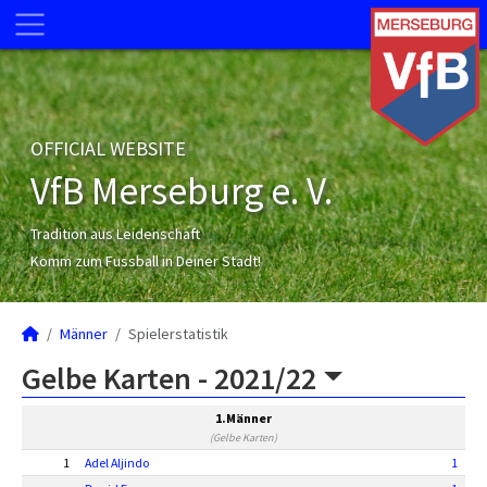
OFFICIAL WEBSITE
VfB Merseburg e. V.
Tradition aus Leidenschaft
Komm zum Fussball in Deiner Stadt!
Männer
Spielerstatistik
Gelbe Karten -
2021/22
1.Männer
(Gelbe Karten)
1
Adel Aljindo
1