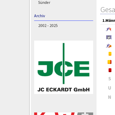
Sünder
Gesa
Archiv
1.Män
2002 - 2025
S
U
N