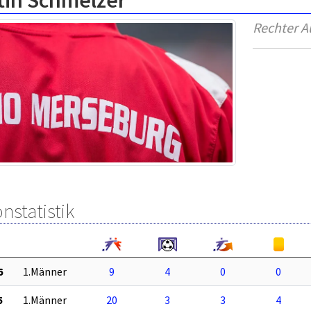
tin Schmelzer
Rechter A
nstatistik
6
1.Männer
9
4
0
0
5
1.Männer
20
3
3
4