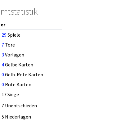
mtstatistik
ner
29
Spiele
7
Tore
3
Vorlagen
4
Gelbe Karten
0
Gelb-Rote Karten
0
Rote Karten
17 Siege
7 Unentschieden
5 Niederlagen