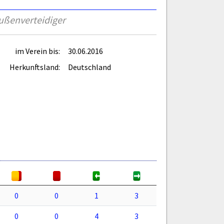
ußenverteidiger
im Verein bis:
30.06.2016
Herkunftsland:
Deutschland
0
0
1
3
0
0
4
3