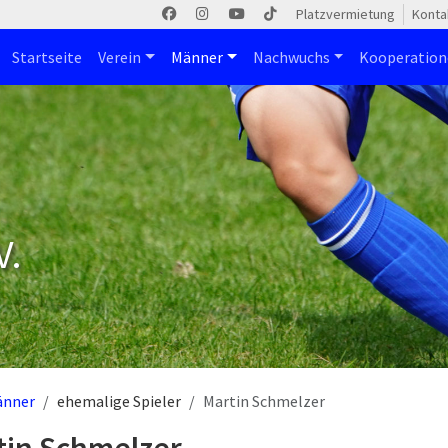
Platzvermietung
Konta
Startseite
Verein
Männer
Nachwuchs
Kooperatio
V.
änner
ehemalige Spieler
Martin Schmelzer