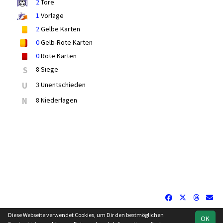
2
Tore
1
Vorlage
2
Gelbe Karten
0
Gelb-Rote Karten
0
Rote Karten
S
8 Siege
U
3 Unentschieden
N
8 Niederlagen
Diese Webseite verwendet Cookies, um Dir den bestmöglichen
OK
soccero.de