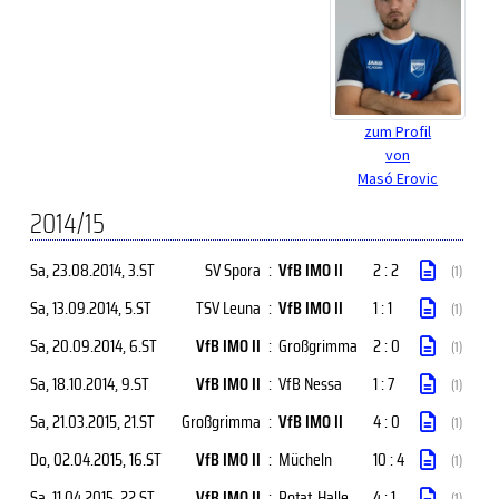
zum Profil
von
Masó Erovic
2014/15
Sa, 23.08.2014
, 3.ST
SV Spora
:
VfB IMO II
2 : 2
(1)
Sa, 13.09.2014
, 5.ST
TSV Leuna
:
VfB IMO II
1 : 1
(1)
Sa, 20.09.2014
, 6.ST
VfB IMO II
:
Großgrimma
2 : 0
(1)
Sa, 18.10.2014
, 9.ST
VfB IMO II
:
VfB Nessa
1 : 7
(1)
Sa, 21.03.2015
, 21.ST
Großgrimma
:
VfB IMO II
4 : 0
(1)
Do, 02.04.2015
, 16.ST
VfB IMO II
:
Mücheln
10 : 4
(1)
Sa, 11.04.2015
, 22.ST
VfB IMO II
:
Rotat. Halle
4 : 1
(1)