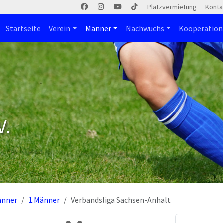
Platzvermietung
Konta
Startseite
Verein
Männer
Nachwuchs
Kooperatio
V.
änner
1.Männer
Verbandsliga Sachsen-Anhalt