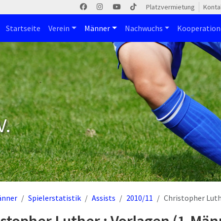
Platzvermietung
Konta
Startseite
Verein
Männer
Nachwuchs
Kooperatio
V.
änner
Spielerstatistik
Assists
2010/11
Christopher Lut