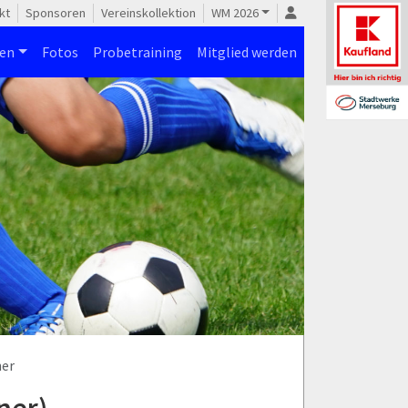
kt
Sponsoren
Vereinskollektion
WM 2026
nen
Fotos
Probetraining
Mitglied werden
her