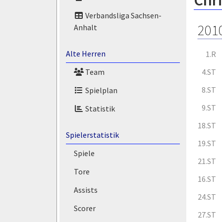
Chri
Verbandsliga Sachsen-
201
Anhalt
Alte Herren
1.R
4.ST
Team
8.ST
Spielplan
9.ST
Statistik
18.ST
Spielerstatistik
19.ST
Spiele
21.ST
Tore
16.ST
Assists
24.ST
Scorer
27.ST