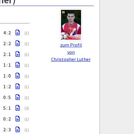
ner)
4 : 2
(1)
2 : 2
(1)
zum Profil
von
2 : 1
(1)
Christopher Luther
1 : 1
(1)
1 : 0
(1)
1 : 2
(1)
0 : 5
(1)
5 : 1
(3)
0 : 2
(1)
2 : 3
(1)