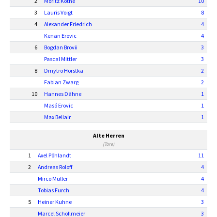
2
Moritz Kothe
10
3
Lauris Voigt
8
4
Alexander Friedrich
4
Kenan Erovic
4
6
Bogdan Brovii
3
Pascal Mittler
3
8
Dmytro Horstka
2
Fabian Zwarg
2
10
Hannes Dähne
1
Masó Erovic
1
Max Bellair
1
Alte Herren
(Tore)
1
Axel Pöhlandt
11
2
Andreas Roloff
4
Mirco Müller
4
Tobias Furch
4
5
Heiner Kuhne
3
Marcel Schollmeier
3