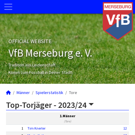
OFFICIAL WEBSITE
VfB Merseburg e. V.
Tradition aus Leidenschaft
Komm zum Fussball in Deiner Stadt!
Männer
Spielerstatistik
Tore
Top-Torjäger -
2023/24
1.Männer
(Tore)
1
Tim Knerler
12