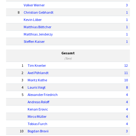
Volker Werner
3
8
Christian Gebhardt
1
Kevin Löber
1
Matthias Böttcher
1
Matthias Jenderzy
1
Steffen Kaiser
1
Gesamt
(Tore)
1
Tim Knerler
12
2
Axel Pöhlandt
11
3
Moritz Kothe
10
4
Lauris Voigt
8
5
Alexander Friedrich
4
Andreas Roloff
4
Kenan Erovic
4
Mirco Müller
4
Tobias Furch
4
10
Bogdan Brovii
3