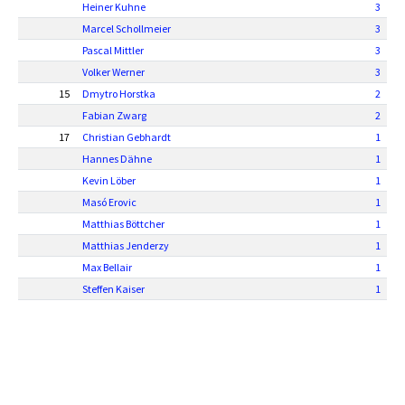
Heiner Kuhne
3
Marcel Schollmeier
3
Pascal Mittler
3
Volker Werner
3
15
Dmytro Horstka
2
Fabian Zwarg
2
17
Christian Gebhardt
1
Hannes Dähne
1
Kevin Löber
1
Masó Erovic
1
Matthias Böttcher
1
Matthias Jenderzy
1
Max Bellair
1
Steffen Kaiser
1