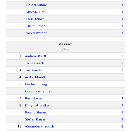
Heiner Kuhne
1
Mirco Müller
1
Paul Steiner
1
Silvio Luther
1
Volker Werner
1
Gesamt
(Tore)
1
Andreas Roloff
9
Tobias Furch
9
3
Tim Knerler
7
4
Axel Pöhlandt
6
5
Martin Ludwig
5
Olavio Fernandes .
5
7
Kevin Löber
4
8
Dmytro Horstka
3
Roland Steiner
3
Steffen Kaiser
3
11
Alexander Friedrich
2