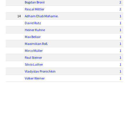
Bogdan Brovii
2
Pascal Mittler
2
14
Adham Ehab Mohame.
1
David Rutz
1
Heiner Kuhne
1
Max Bellair
1
Maximilian Roß
1
Mirco Müller
1
Paul Steiner
1
Silvio Luther
1
Vladyslav Pronichkin
1
Volker Werner
1