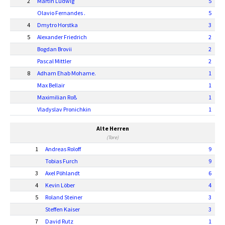
2
Martin Ludwig
5
Olavio Fernandes .
5
4
Dmytro Horstka
3
5
Alexander Friedrich
2
Bogdan Brovii
2
Pascal Mittler
2
8
Adham Ehab Mohame.
1
Max Bellair
1
Maximilian Roß
1
Vladyslav Pronichkin
1
Alte Herren
(Tore)
1
Andreas Roloff
9
Tobias Furch
9
3
Axel Pöhlandt
6
4
Kevin Löber
4
5
Roland Steiner
3
Steffen Kaiser
3
7
David Rutz
1