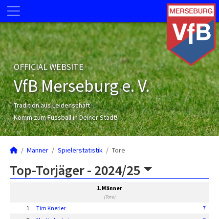
OFFICIAL WEBSITE
VfB Merseburg e. V.
Tradition aus Leidenschaft
Komm zum Fussball in Deiner Stadt!
Männer
Spielerstatistik
Tore
Top-Torjäger -
2024/25
1.Männer
(Tore)
1
Tim Knerler
7