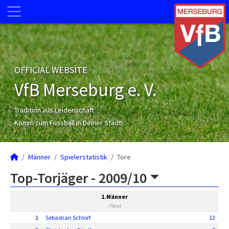
OFFICIAL WEBSITE
VfB Merseburg e. V.
Tradition aus Leidenschaft
Komm zum Fussball in Deiner Stadt!
Männer
Spielerstatistik
Tore
Top-Torjäger -
2009/10
1.Männer
(Tore)
1
Sebastian Schlorf
13