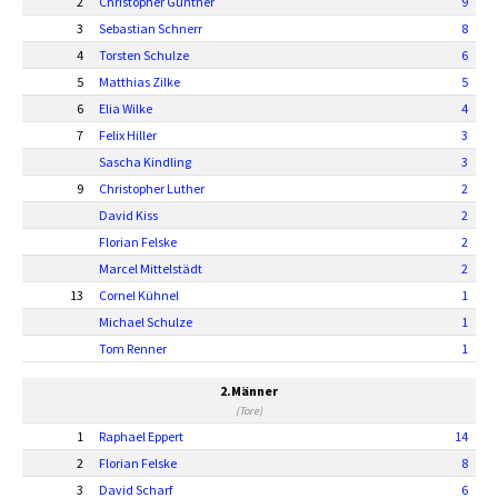
2
Christopher Günther
9
3
Sebastian Schnerr
8
4
Torsten Schulze
6
5
Matthias Zilke
5
6
Elia Wilke
4
7
Felix Hiller
3
Sascha Kindling
3
9
Christopher Luther
2
David Kiss
2
Florian Felske
2
Marcel Mittelstädt
2
13
Cornel Kühnel
1
Michael Schulze
1
Tom Renner
1
2.Männer
(Tore)
1
Raphael Eppert
14
2
Florian Felske
8
3
David Scharf
6