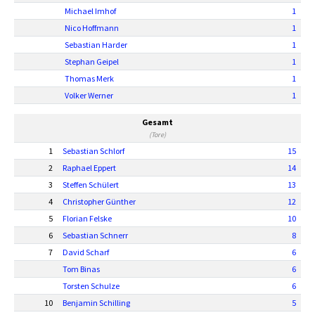
Michael Imhof
1
Nico Hoffmann
1
Sebastian Harder
1
Stephan Geipel
1
Thomas Merk
1
Volker Werner
1
Gesamt
(Tore)
1
Sebastian Schlorf
15
2
Raphael Eppert
14
3
Steffen Schülert
13
4
Christopher Günther
12
5
Florian Felske
10
6
Sebastian Schnerr
8
7
David Scharf
6
Tom Binas
6
Torsten Schulze
6
10
Benjamin Schilling
5