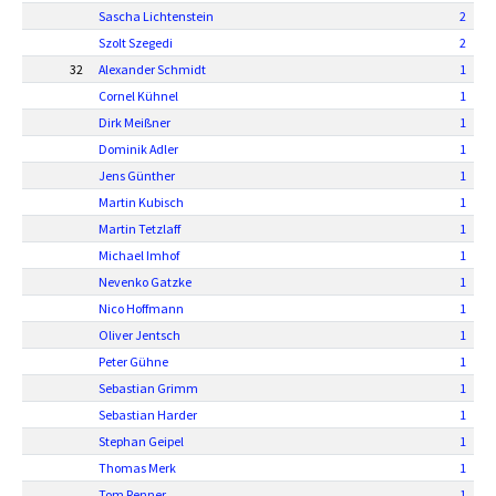
Sascha Lichtenstein
2
Szolt Szegedi
2
32
Alexander Schmidt
1
Cornel Kühnel
1
Dirk Meißner
1
Dominik Adler
1
Jens Günther
1
Martin Kubisch
1
Martin Tetzlaff
1
Michael Imhof
1
Nevenko Gatzke
1
Nico Hoffmann
1
Oliver Jentsch
1
Peter Gühne
1
Sebastian Grimm
1
Sebastian Harder
1
Stephan Geipel
1
Thomas Merk
1
Tom Renner
1