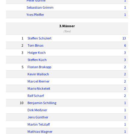
Peter Gühne
1
Sebastian Grimm
1
Yves Pfeiffer
1
3.Männer
(Tore)
1
Steffen Schülert
13
2
Tom Binas
6
3
Holger Koch
3
Steffen Küch
3
5
Florian Brakopp
2
Kevin Walloch
2
Marcel Riemer
2
Mario Nickeleit
2
Ralf Scharf
2
10
Benjamin Schilling
1
Dirk Meißner
1
Jens Günther
1
Martin Tetzlaff
1
Mathias Wagner
1