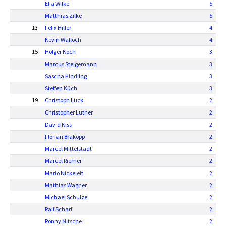
Elia Wilke
5
Matthias Zilke
5
13
Felix Hiller
4
Kevin Walloch
4
15
Holger Koch
3
Marcus Steigemann
3
Sascha Kindling
3
Steffen Küch
3
19
Christoph Lück
2
Christopher Luther
2
David Kiss
2
Florian Brakopp
2
Marcel Mittelstädt
2
Marcel Riemer
2
Mario Nickeleit
2
Mathias Wagner
2
Michael Schulze
2
Ralf Scharf
2
Ronny Nitsche
2