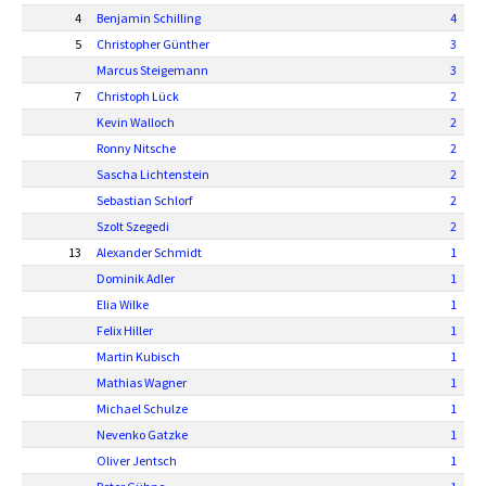
4
Benjamin Schilling
4
5
Christopher Günther
3
Marcus Steigemann
3
7
Christoph Lück
2
Kevin Walloch
2
Ronny Nitsche
2
Sascha Lichtenstein
2
Sebastian Schlorf
2
Szolt Szegedi
2
13
Alexander Schmidt
1
Dominik Adler
1
Elia Wilke
1
Felix Hiller
1
Martin Kubisch
1
Mathias Wagner
1
Michael Schulze
1
Nevenko Gatzke
1
Oliver Jentsch
1