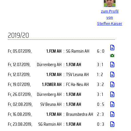
zum Profil
von
Steffen Kaiser
2019/20
Fr, 05.07.2019
,
1.FCM AH
:
SG Ramsin AH
6 : 0
(
)
Fr, 12.07.2019
,
Dürrenberg AH
:
1.FCM AH
3 : 1
Fr, 12.07.2019
,
1.FCM AH
:
TSV Leuna AH
1 : 2
Fr, 19.07.2019
,
1.FCMER AH
:
FC Ha-Neu AH
3 : 2
Fr, 26.07.2019
,
Dürrenberg AH
:
1.FCM AH
3 : 1
Fr, 02.08.2019
,
SV Beuna AH
:
1.FCM AH
0 : 5
Fr, 16.08.2019
,
1.FCM AH
:
Braunsbedra AH
2 : 3
Fr, 23.08.2019
,
SG Ramsin AH
:
1.FCM AH
0 : 3