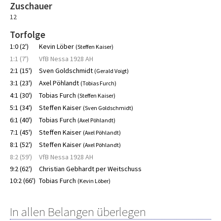
Zuschauer
12
Torfolge
1:0 (2')
Kevin Löber
(Steffen Kaiser)
1:1 (7')
VfB Nessa 1928 AH
2:1 (15')
Sven Goldschmidt
(Gerald Voigt)
3:1 (23')
Axel Pöhlandt
(Tobias Furch)
4:1 (30')
Tobias Furch
(Steffen Kaiser)
5:1 (34')
Steffen Kaiser
(Sven Goldschmidt)
6:1 (40')
Tobias Furch
(Axel Pöhlandt)
7:1 (45')
Steffen Kaiser
(Axel Pöhlandt)
8:1 (52')
Steffen Kaiser
(Axel Pöhlandt)
8:2 (59')
VfB Nessa 1928 AH
9:2 (62')
Christian Gebhardt per Weitschuss
10:2 (66')
Tobias Furch
(Kevin Löber)
In allen Belangen überlegen