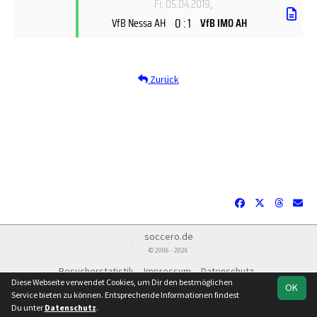
Fr, 05.04.2019
,
0 : 1
VfB Nessa AH
VfB IMO AH
Zurück
soccero.de
© 2006 - 2026
Besucherstatistik
Impressum
Datenschutz
Diese Webseite verwendet Cookies, um Dir den bestmöglichen
OK
Service bieten zu können. Entsprechende Informationen findest
Du unter
Datenschutz
.