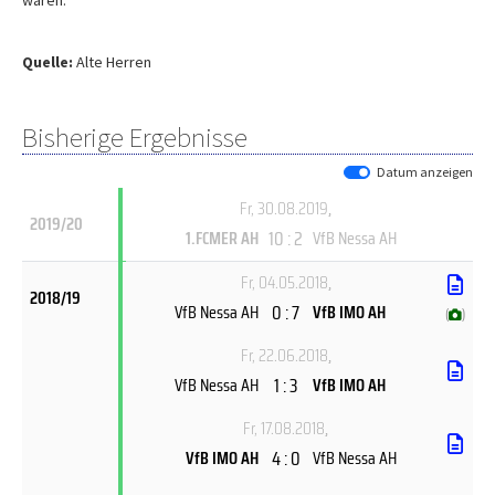
waren.
Quelle:
Alte Herren
Bisherige Ergebnisse
Datum anzeigen
Fr, 30.08.2019
,
2019/20
10 : 2
1.FCMER AH
VfB Nessa AH
Fr, 04.05.2018
,
2018/19
0 : 7
VfB Nessa AH
VfB IMO AH
(
)
Fr, 22.06.2018
,
1 : 3
VfB Nessa AH
VfB IMO AH
Fr, 17.08.2018
,
4 : 0
VfB IMO AH
VfB Nessa AH