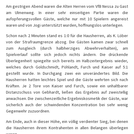
Am gestrigen Abend waren die Alten Herren vom VfB Nessa zu Gast
am Ulmenweg. In einer sehr einseitigen Partie waren die
aufopferungsvollen Gäste, welche nur mit 10 Spielern angereist
waren und von Jogi unterstützt wurden, hoffnungslos unterlegen.
Schon nach 2 Minuten stand es 1:0 für die Hausherren, als K. Löber
von der Strafraumgrenze abzog. Die Gästen kamen zwar schnell
zum Ausgleich (durch halbherziges Abwehrverhalten), am
Spielverlauf sollte sich jedoch nichts ändern. Die drückende
Überlegenheit spiegelte sich bereits im Halbzeitergebnis wieder,
welches durch Goldschmidt, Pöhlandt, Furch und Kaiser auf 5:1
gestellt wurde. In Durchgang zwei ein unverändertes Bild. Die
Hausherren hatten leichtes Spiel und die Gäste wehrten sich nach
Kräften. Je 2 Tore von Kaiser und Furch, sowie ein unhaltbarer
Distanzschuss von Gebhardt, ließen das Ergebnis auf zweistellig
anwachsen. Die zwischenzeitliche Ergebniskosmetik der Gäste, war
sicherlich auch der schwindenden Konzentration bei sehr wenig
Gegenwehr zuzuordnen.
Am Ende, auch in dieser Höhe, ein völlig verdienter Sieg, bei denen
die Hausherren ihrem Kontrahenten in allen Belangen überlegen