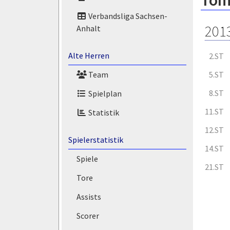
Tom
Verbandsliga Sachsen-
201
Anhalt
Alte Herren
2.ST
5.ST
Team
8.ST
Spielplan
11.ST
Statistik
12.ST
Spielerstatistik
14.ST
Spiele
21.ST
Tore
Assists
Scorer