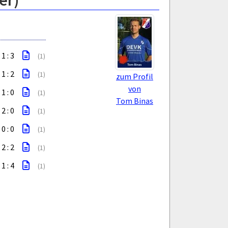
er)
1 : 3
(1)
1 : 2
(1)
zum Profil
von
1 : 0
(1)
Tom Binas
2 : 0
(1)
0 : 0
(1)
2 : 2
(1)
1 : 4
(1)