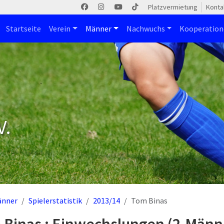
Platzvermietung
Konta
Startseite
Verein
Männer
Nachwuchs
Kooperatio
V.
änner
Spielerstatistik
2013/14
Tom Binas