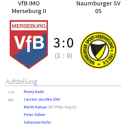
VfB IMO
Naumburger SV
Merseburg II
05
3
:
0
(1
:
0)
Aufstellung
Ronny Kade
TOR
Carsten Jäschke (GK)
ABW
Martin Kanyar
(
65' Philip Vegsö
)
Peter Gühne
Sebastian Hofer