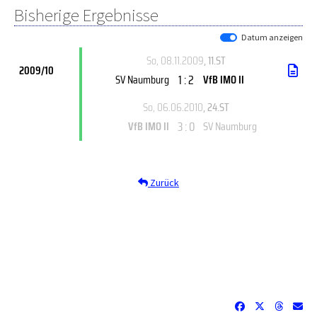
Bisherige Ergebnisse
Datum anzeigen
So, 08.11.2009
, 11.ST
2009/10
1 : 2
SV Naumburg
VfB IMO II
So, 06.06.2010
, 24.ST
3 : 0
VfB IMO II
SV Naumburg
Zurück