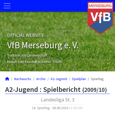
OFFICIAL WEBSITE
VfB Merseburg e. V.
Tradition aus Leidenschaft
Komm zum Fussball in Deiner Stadt!
Nachwuchs
Archiv
A2-Jugend
Spielplan
Spieltag
A2-Jugend :
Spielbericht
(2009/10)
Landesliga St. 3
24. Spieltag - 06.06.2010
11:00 Uhr