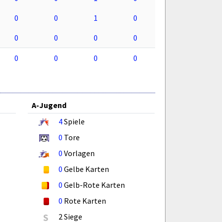
0
0
1
0
0
0
0
0
0
0
0
0
A-Jugend
4
Spiele
0
Tore
0
Vorlagen
0
Gelbe Karten
0
Gelb-Rote Karten
0
Rote Karten
S
2 Siege