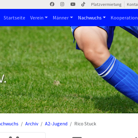
Platzvermietung
Konta
Startseite
Verein
Männer
Nachwuchs
Kooperatio
V.
achwuchs
Archiv
A2-Jugend
Rico Stuck