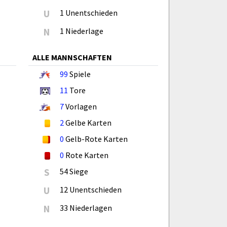
U
1 Unentschieden
N
1 Niederlage
ALLE MANNSCHAFTEN
99
Spiele
11
Tore
7
Vorlagen
2
Gelbe Karten
0
Gelb-Rote Karten
0
Rote Karten
S
54 Siege
U
12 Unentschieden
N
33 Niederlagen