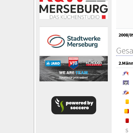
2008/0
Gesa
2.Män
S