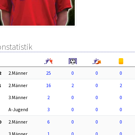
nstatistik
2
2.Männer
25
0
0
0
1
2.Männer
16
2
0
2
3.Männer
2
0
0
0
A-Jugend
3
0
0
0
0
2.Männer
6
0
0
0
3.Männer
1
0
0
0