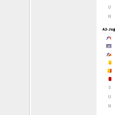
U
N
A2-Ju
S
U
N