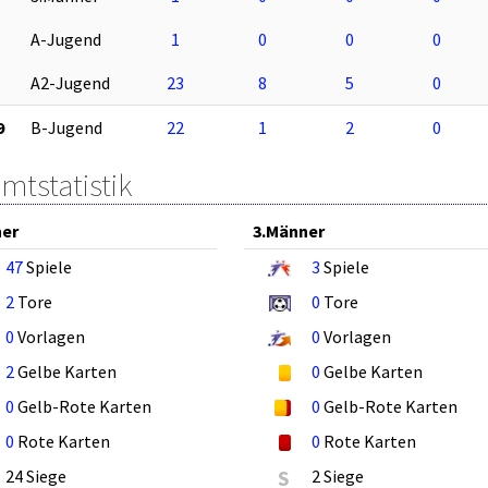
A-Jugend
1
0
0
0
A2-Jugend
23
8
5
0
9
B-Jugend
22
1
2
0
mtstatistik
ner
3.Männer
47
Spiele
3
Spiele
2
Tore
0
Tore
0
Vorlagen
0
Vorlagen
2
Gelbe Karten
0
Gelbe Karten
0
Gelb-Rote Karten
0
Gelb-Rote Karten
0
Rote Karten
0
Rote Karten
24 Siege
S
2 Siege