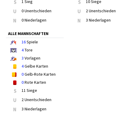
S
1 Sieg
S
10 Siege
U
0 Unentschieden
U
2 Unentschieden
N
0 Niederlagen
N
3 Niederlagen
ALLE MANNSCHAFTEN
16
Spiele
4
Tore
3
Vorlagen
4
Gelbe Karten
0
Gelb-Rote Karten
0
Rote Karten
S
11 Siege
U
2 Unentschieden
N
3 Niederlagen