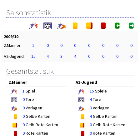
Saisonstatistik
2009/10
2.Männer
1
0
0
0
0
0
0
0
A2-Jugend
15
4
3
4
0
0
0
0
Gesamtstatistik
2.Männer
A2-Jugend
1
Spiel
15
Spiele
0
Tore
4
Tore
0
Vorlagen
3
Vorlagen
0
Gelbe Karten
4
Gelbe Karten
0
Gelb-Rote Karten
0
Gelb-Rote Karten
0
Rote Karten
0
Rote Karten