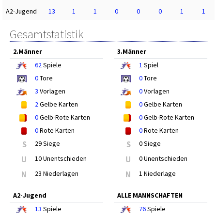
A2-Jugend
13
1
1
0
0
0
1
1
Gesamtstatistik
2.Männer
3.Männer
62
Spiele
1
Spiel
0
Tore
0
Tore
3
Vorlagen
0
Vorlagen
2
Gelbe Karten
0
Gelbe Karten
0
Gelb-Rote Karten
0
Gelb-Rote Karten
0
Rote Karten
0
Rote Karten
S
29 Siege
S
0 Siege
U
10 Unentschieden
U
0 Unentschieden
N
23 Niederlagen
N
1 Niederlage
A2-Jugend
ALLE MANNSCHAFTEN
13
Spiele
76
Spiele