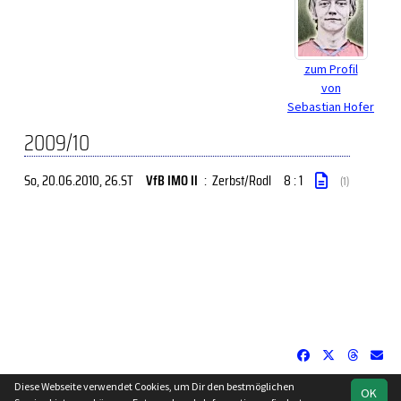
zum Profil
von
Sebastian Hofer
2009/10
So, 20.06.2010
, 26.ST
VfB IMO II
:
Zerbst/Rodl
8 : 1
(1)
Diese Webseite verwendet Cookies, um Dir den bestmöglichen
OK
soccero.de