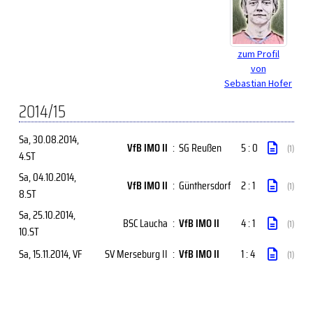
zum Profil
von
Sebastian Hofer
2014/15
Sa, 30.08.2014
,
VfB IMO II
:
SG Reußen
5 : 0
(1)
4.ST
Sa, 04.10.2014
,
VfB IMO II
:
Günthersdorf
2 : 1
(1)
8.ST
Sa, 25.10.2014
,
BSC Laucha
:
VfB IMO II
4 : 1
(1)
10.ST
Sa, 15.11.2014
, VF
SV Merseburg II
:
VfB IMO II
1 : 4
(1)