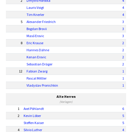
2
Dmytro Horstka
4
Lauris Voigt
4
Tim Knerler
4
5
Alexander Friedrich
3
Bogdan Brovii
3
Masó Erovic
3
8
Eric Krause
2
Hannes Dähne
2
Kenan Erovic
2
Sebastian Dräger
2
12
Fabian Zwarg
1
Pascal Mittler
1
Vladyslav Pronichkin
1
Alte Herren
(Vorlagen)
1
Axel Pöhlandt
6
2
Kevin Löber
5
Steffen Kaiser
5
4
Silvio Luther
4