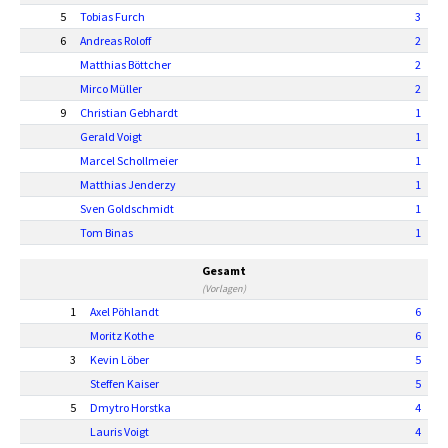
5
Tobias Furch
3
6
Andreas Roloff
2
Matthias Böttcher
2
Mirco Müller
2
9
Christian Gebhardt
1
Gerald Voigt
1
Marcel Schollmeier
1
Matthias Jenderzy
1
Sven Goldschmidt
1
Tom Binas
1
Gesamt
(Vorlagen)
1
Axel Pöhlandt
6
Moritz Kothe
6
3
Kevin Löber
5
Steffen Kaiser
5
5
Dmytro Horstka
4
Lauris Voigt
4