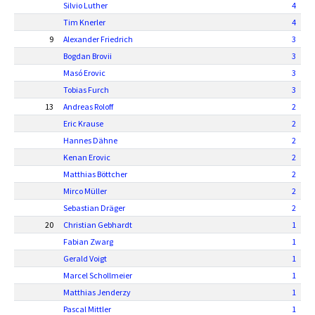
Silvio Luther
4
Tim Knerler
4
9
Alexander Friedrich
3
Bogdan Brovii
3
Masó Erovic
3
Tobias Furch
3
13
Andreas Roloff
2
Eric Krause
2
Hannes Dähne
2
Kenan Erovic
2
Matthias Böttcher
2
Mirco Müller
2
Sebastian Dräger
2
20
Christian Gebhardt
1
Fabian Zwarg
1
Gerald Voigt
1
Marcel Schollmeier
1
Matthias Jenderzy
1
Pascal Mittler
1