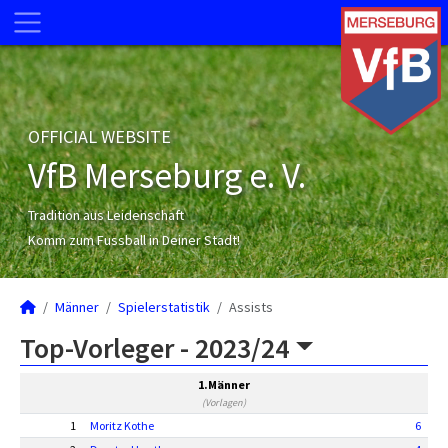
OFFICIAL WEBSITE
VfB Merseburg e. V.
Tradition aus Leidenschaft
Komm zum Fussball in Deiner Stadt!
Männer
Spielerstatistik
Assists
Top-Vorleger -
2023/24
1.Männer
(Vorlagen)
1
Moritz Kothe
6