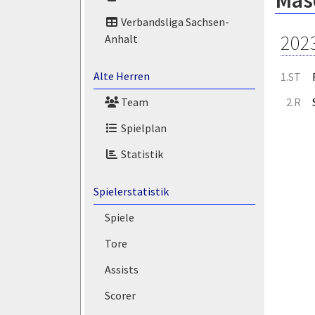
Masó
Verbandsliga Sachsen-
202
Anhalt
Alte Herren
1.ST
2.R
Team
Spielplan
Statistik
Spielerstatistik
Spiele
Tore
Assists
Scorer