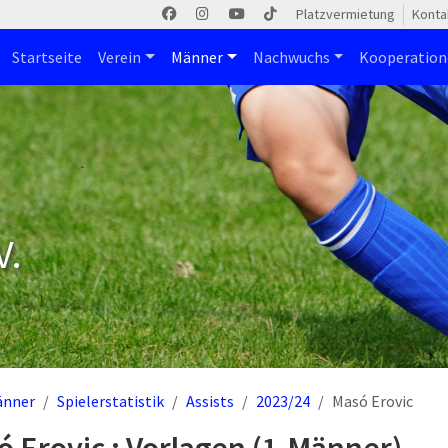
Platzvermietung
Konta
Startseite
Verein
Männer
Nachwuchs
Kooperatio
V.
änner
Spielerstatistik
Assists
2023/24
Masó Erovic