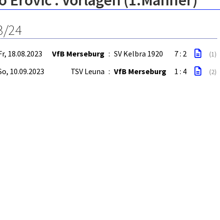
 Erovic : Vorlagen (1.Männer)
3/24
Fr, 18.08.2023
VfB Merseburg
:
SV Kelbra 1920
7 : 2
(1)
So, 10.09.2023
TSV Leuna
:
VfB Merseburg
1 : 4
(2)