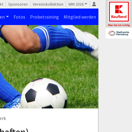
kt
Sponsoren
Vereinskollektion
WM 2026
nen
Fotos
Probetraining
Mitglied werden
erk