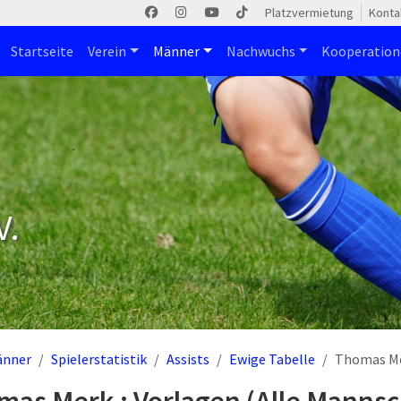
Platzvermietung
Konta
Startseite
Verein
Männer
Nachwuchs
Kooperatio
V.
änner
Spielerstatistik
Assists
Ewige Tabelle
Thomas M