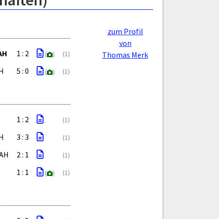
haften)
zum Profil
von
AH
1 : 2
(1)
Thomas Merk
(
)
AH
5 : 0
(1)
(
)
1 : 2
(1)
AH
3 : 3
(1)
 AH
2 : 1
(1)
1 : 1
(1)
(
)