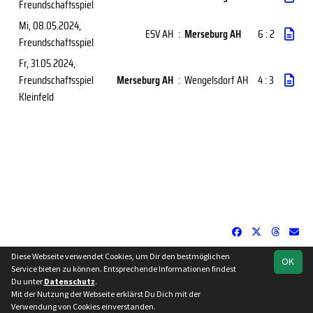
Freundschaftsspiel
Mi, 08.05.2024
,
ESV AH
:
Merseburg AH
6 : 2
Freundschaftsspiel
Fr, 31.05.2024
,
Freundschaftsspiel
Merseburg AH
:
Wengelsdorf AH
4 : 3
Kleinfeld
Diese Webseite verwendet Cookies, um Dir den bestmöglichen
OK
soccero.de
Service bieten zu können. Entsprechende Informationen findest
© 2006 - 2026
Du unter
Datenschutz
.
Mit der Nutzung der Webseite erklärst Du Dich mit der
Besucherstatistik
Impressum
Datenschutz
Verwendung von Cookies einverstanden.