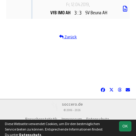
Fr, 12.04.2019
,
3 : 3
VfB IMO AH
SV Beuna AH
Zurück
soccero.de
© 2006 - 2026
Besucherstatistik
Impressum
Datenschutz
Diese Webseite verwendet Cookies, um Dir den bestmöglichen
OK
Service bieten zu können. Entsprechende Informationen findest
Du unter
Datenschutz
.