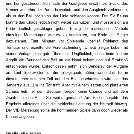
und her gescheucht.Nun hatte der Gastgeber erwähntes Glück, das
Steiner weiterhin der Partie beiwohnte und den Ausgleich verhinderte,
als er den Ball noch von der Linie schlagen konnte. Der SV Beuna
konnte das Chaos jedoch nicht weiter ausnutzen, und musste sich am
Ende deutlich geschlagen geben. Einzig der individuellen Vorteile
einzelner Merseburger war es zu verdanken, am Ende als Sieger
dazustehen. Fünf Minuten vor Spielende überlief Pöhlandt den
Torhüter und erzielte die Vorentscheidung. Erneut zeigte Löber mit
seiner Vorlage eine gute Übersicht. Unglücklich, dass beim letzten
Angriff ein Beunaer den Ball an die Hand bekam und auf Strafstoß
entschieden wurde. Entschlossen nahm sich Jenderzy der Aufgabe
an. Laut Sportwetten ist die Erfolgsquote höher, wenn das Tor in
diesem eher seltenen Fall auf den Ball geschmissen wird, als das
Jenderzy aus 11m ins Tor trifft. Aber mit einem satten und platzierten
Schuss ließ er dem Beunaer Keeper keine Chance und trat dem
Zweifel in den A..... So wird`s gemacht! Am Ende täuschte das
Ergebnis allerdings über die schlechte Leistung der Heimelf hinweg.
Der VfB Merseburg sollte die kommenden Spiele dann doch wieder als
Einheit angehen.
Quelle:
Alte Herren