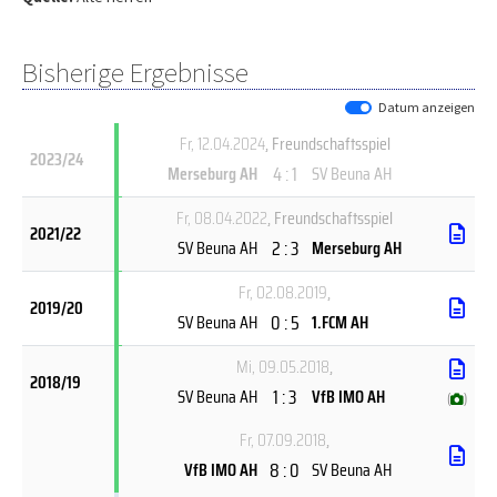
Bisherige Ergebnisse
Datum anzeigen
Fr, 12.04.2024
, Freundschaftsspiel
2023/24
4 : 1
Merseburg AH
SV Beuna AH
Fr, 08.04.2022
, Freundschaftsspiel
2021/22
2 : 3
SV Beuna AH
Merseburg AH
Fr, 02.08.2019
,
2019/20
0 : 5
SV Beuna AH
1.FCM AH
Mi, 09.05.2018
,
2018/19
1 : 3
SV Beuna AH
VfB IMO AH
(
)
Fr, 07.09.2018
,
8 : 0
VfB IMO AH
SV Beuna AH