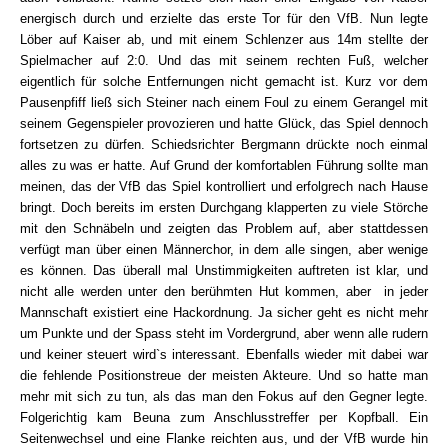
energisch durch und erzielte das erste Tor für den VfB. Nun legte
Löber auf Kaiser ab, und mit einem Schlenzer aus 14m stellte der
Spielmacher auf 2:0. Und das mit seinem rechten Fuß, welcher
eigentlich für solche Entfernungen nicht gemacht ist. Kurz vor dem
Pausenpfiff ließ sich Steiner nach einem Foul zu einem Gerangel mit
seinem Gegenspieler provozieren und hatte Glück, das Spiel dennoch
fortsetzen zu dürfen. Schiedsrichter Bergmann drückte noch einmal
alles zu was er hatte. Auf Grund der komfortablen Führung sollte man
meinen, das der VfB das Spiel kontrolliert und erfolgrech nach Hause
bringt. Doch bereits im ersten Durchgang klapperten zu viele Störche
mit den Schnäbeln und zeigten das Problem auf, aber stattdessen
verfügt man über einen Männerchor, in dem alle singen, aber wenige
es können. Das überall mal Unstimmigkeiten auftreten ist klar, und
nicht alle werden unter den berühmten Hut kommen, aber in jeder
Mannschaft existiert eine Hackordnung. Ja sicher geht es nicht mehr
um Punkte und der Spass steht im Vordergrund, aber wenn alle rudern
und keiner steuert wird`s interessant. Ebenfalls wieder mit dabei war
die fehlende Positionstreue der meisten Akteure. Und so hatte man
mehr mit sich zu tun, als das man den Fokus auf den Gegner legte.
Folgerichtig kam Beuna zum Anschlusstreffer per Kopfball. Ein
Seitenwechsel und eine Flanke reichten aus, und der VfB wurde hin