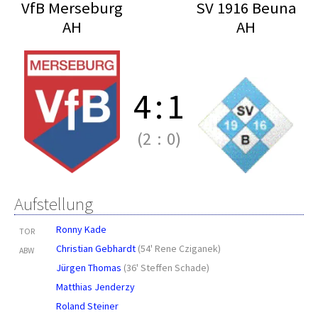
VfB Merseburg
SV 1916 Beuna
AH
AH
4
:
1
(2
:
0)
Aufstellung
Ronny Kade
TOR
Christian Gebhardt
(
54' Rene Cziganek
)
ABW
Jürgen Thomas
(
36' Steffen Schade
)
Matthias Jenderzy
Roland Steiner