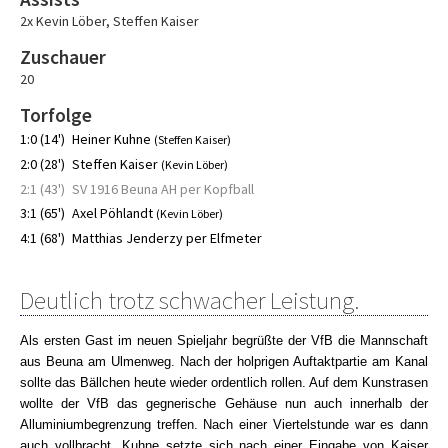
2x Kevin Löber
,
Steffen Kaiser
Zuschauer
20
Torfolge
1:0 (14')
Heiner Kuhne
(Steffen Kaiser)
2:0 (28')
Steffen Kaiser
(Kevin Löber)
2:1 (43')
SV 1916 Beuna AH per Kopfball
3:1 (65')
Axel Pöhlandt
(Kevin Löber)
4:1 (68')
Matthias Jenderzy per Elfmeter
Deutlich trotz schwacher Leistung.
Als ersten Gast im neuen Spieljahr begrüßte der VfB die M
annschaft
aus Beuna am Ulmenweg. Nach der holprigen Auftaktpartie am Kanal
sollte das Bällchen heute wieder ordentlich rollen. Auf dem Kunstrasen
wollte der VfB das gegnerische Gehäuse nun auch innerhalb der
Alluminiumbegrenzung treffen. Nach einer Viertelstunde war es dann
auch vollbracht. Kuhne setzte sich nach einer Eingabe von Kaiser