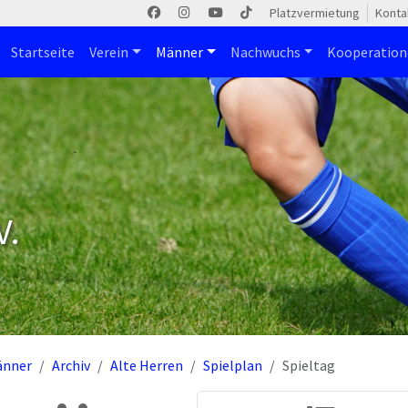
Platzvermietung
Konta
Startseite
Verein
Männer
Nachwuchs
Kooperatio
V.
änner
Archiv
Alte Herren
Spielplan
Spieltag