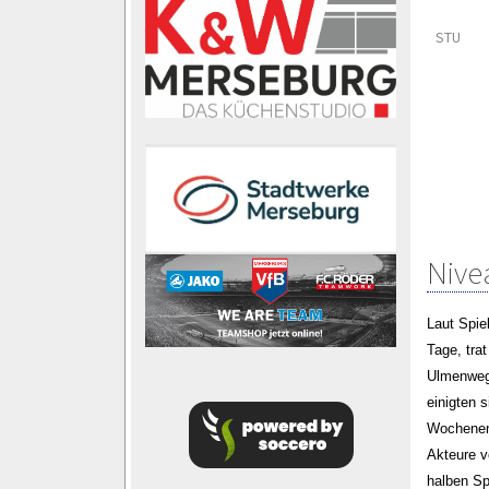
STU
Nive
Laut Spie
Tage, tra
Ulmenweg 
einigten 
Wochenend
Akteure v
halben Sp