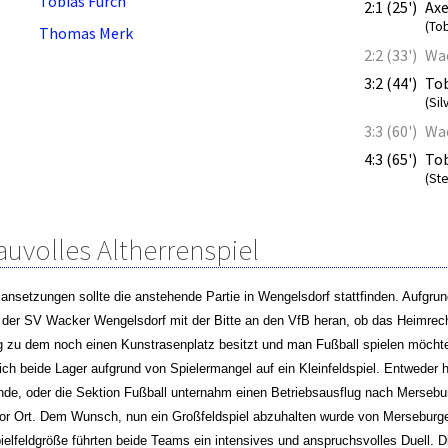
Tobias Furch
2:1 (25')
Axe
(Tob
Thomas Merk
2:2 (33')
Wac
3:2 (44')
Tob
(Sil
3:3 (60')
Wa
4:3 (65')
Tob
(Ste
auvolles Altherrenspiel
lansetzungen sollte die anstehende Partie in Wengelsdorf stattfinden. Aufgr
t der SV Wacker Wengelsdorf mit der Bitte an den VfB heran, ob das Heimre
zu dem noch einen Kunstrasenplatz besitzt und man Fußball spielen möchte, 
sich beide Lager aufgrund von Spielermangel auf ein Kleinfeldspiel. Entweder 
e, oder die Sektion Fußball unternahm einen Betriebsausflug nach Merseburg
or Ort. Dem Wunsch, nun ein Großfeldspiel abzuhalten wurde von Merseburg
ielfeldgröße führten beide Teams ein intensives und anspruchsvolles Duell. 