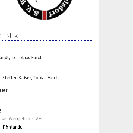
tistik
landt
,
2x Tobias Furch
r
,
Steffen Kaiser
,
Tobias Furch
uer
e
cker Wengelsdorf AH
l Pöhlandt