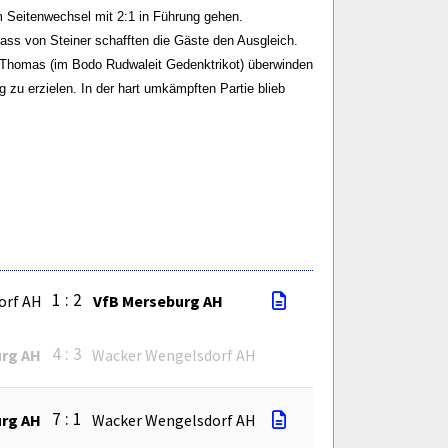
em Seitenwechsel mit 2:1 in Führung gehen.
ass von Steiner schafften die Gäste den Ausgleich.
 Thomas (im Bodo Rudwaleit Gedenktrikot) überwinden
zu erzielen. In der hart umkämpften Partie blieb
1 : 2
orf AH
VfB Merseburg AH
4 : 3
urg AH
Wacker Wengelsdorf AH
7 : 1
urg AH
Wacker Wengelsdorf AH