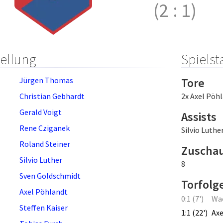
(2
:
1)
tellung
Spielsta
Jürgen Thomas
Tore
Christian Gebhardt
2x Axel Pöh
Gerald Voigt
Assists
Rene Cziganek
Silvio Luthe
Roland Steiner
Zuscha
Silvio Luther
8
Sven Goldschmidt
Torfolg
Axel Pöhlandt
0:1 (7')
Wa
Steffen Kaiser
1:1 (22')
Axe