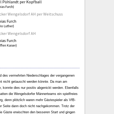
l Pöhlandt per Kopfball
ias Furch)
ker Wengelsdorf AH per Weitschuss
ias Furch
vio Luther)
cker Wengelsdorf AH
ias Furch
ffen Kaiser)
und des vermehrten Niederschlages der vergangenen
cht nicht getauscht werden könnte. Da man am
konnte dies nur positiv abgenickt werden. Ebenfalls
hatten die Wengelsdorfer Männerteams ein spielfreies
, denn plötzlich waren mehr Gästespieler als VfB-
er Seite dann doch nicht nachgekommen. Trotz der
Die Gäste erwischten den besseren Start und gingen