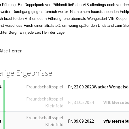
in Führung. Ein Doppelpack von Pöhlandt ließ den VfB allerdings noch vor d
weiten Durchgang ging es torreich weiter. Nach einem haarsträubenden Fehlp
h brachte den VfB erneut in Führung, ehe abermals Wengesdorf VfB-Keeper
rst verschoss Furch einen Strafstoß, um weing später den Endstand zum Sieg 
chter Bergmann jederzeit Herr der Lage.
Alte Herren
erige Ergebnisse
4
Freundschaftsspiel
Fr, 22.09.2023
Wacker Wengelsd
Freundschaftsspiel
Fr, 31.05.2024
VfB Merseb
Kleinfeld
Freundschaftsspiel
3
Fr, 09.09.2022
VfB Merseb
Kleinfeld